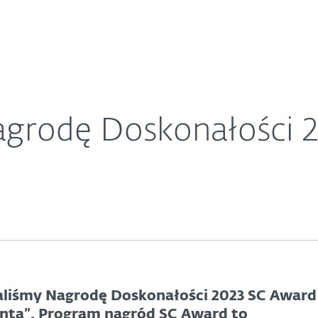
O ESET
ard
ariera
Kontakt
grodę Doskonałości 
aliśmy Nagrodę Doskonałości 2023 SC Award
enta”. Program nagród SC Award to