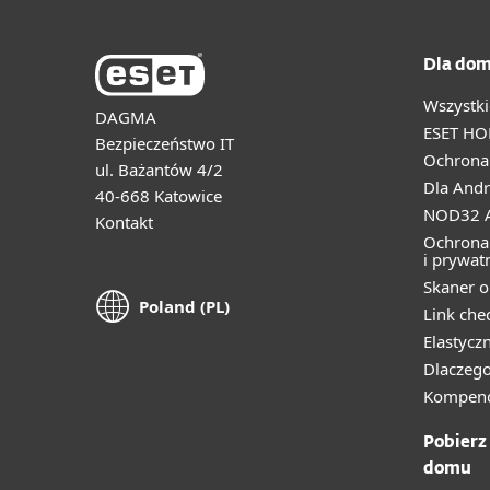
Dla dom
Wszystki
DAGMA
ESET HO
Bezpieczeństwo IT
Ochrona 
ul. Bażantów 4/2
Dla Andr
40-668 Katowice
NOD32 A
Kontakt
Ochrona
i prywat
Skaner o
Poland (PL)
Link che
Elastycz
Dlaczego
Kompend
Pobierz
domu