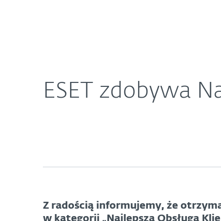
Dla Domu
Dla Biznesu
ESET zdobywa Nagrodę Doskonałości 2023 SC Aw
O ESET
Newsroom
K
ESET zdobywa Na
Z radością informujemy, że otrzym
w kategorii „Najlepsza Obsługa Kli