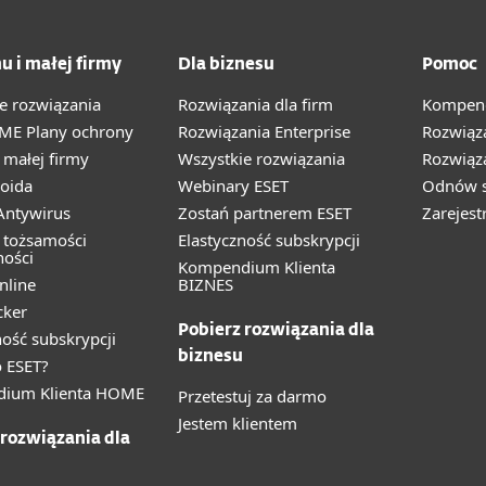
u i małej firmy
Dla biznesu
Pomoc
e rozwiązania
Rozwiązania dla firm
Kompend
ME Plany ochrony
Rozwiązania Enterprise
Rozwiąz
małej firmy
Wszystkie rozwiązania
Rozwiąza
oida
Webinary ESET
Odnów s
ntywirus
Zostań partnerem ESET
Zarejest
 tożsamości
Elastyczność subskrypcji
ności
Kompendium Klienta
nline
BIZNES
cker
Pobierz rozwiązania dla
ność subskrypcji
biznesu
 ESET?
ium Klienta HOME
Przetestuj za darmo
Jestem klientem
 rozwiązania dla