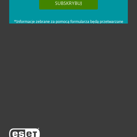
Dla domu i mikrofirm
Dla biznesu
Pomoc
O firmie ESET