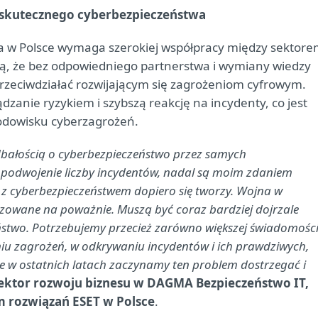
o skutecznego cyberbezpieczeństwa
 w Polsce wymaga szerokiej współpracy między sektor
ją, że bez odpowiedniego partnerstwa i wymiany wiedzy
przeciwdziałać rozwijającym się zagrożeniom cyfrowym.
ądzanie ryzykiem i szybszą reakcję na incydenty, co jest
odowisku cyberzagrożeń.
 dbałością o cyberbezpieczeństwo przez samych
 podwojenie liczby incydentów, nadal są moim zdaniem
z cyberbezpieczeństwem dopiero się tworzy. Wojna w
alizowane na poważnie. Muszą być coraz bardziej dojrzale
aństwo. Potrzebujemy przecież zarówno większej świadomośc
niu zagrożeń, w odkrywaniu incydentów i ich prawdziwych,
e w ostatnich latach zaczynamy ten problem dostrzegać i
rektor rozwoju biznesu w DAGMA Bezpieczeństwo IT,
m rozwiązań ESET w Polsce
.