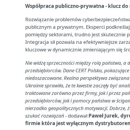
Współpraca publiczno-prywatna - klucz d
Rozwiązanie problemów cyberbezpieczeństwa
publicznym a prywatnym. Eksperci podkreśla
pomiędzy sektorami, trudno jest skutecznie 
Integracja sił pozwala na efektywniejsze zarz
kluczowe w dynamicznie zmieniającym się śr
Nie widzę sprzeczności między rolą państwa, a
przedsiębiorców. Dane CERT Polska, pokazujące
niedoszacowane. Realna perspektywa związana 
Ukrainie sprawiła, że te kwestie zaczęły być an
traktowane zarówno przez firmy, jak i przez p
przedsiębiorców, jak i pomocy państwa w ściga
nierzadko geopolitycznych motywacji. Dobrze, ż
szukać rozwiązań
- dodawał
Paweł Jurek, dy
firmie która jest wyłącznym dystrybutore