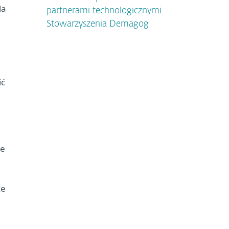
la
partnerami technologicznymi
Stowarzyszenia Demagog
ić
ie
ze