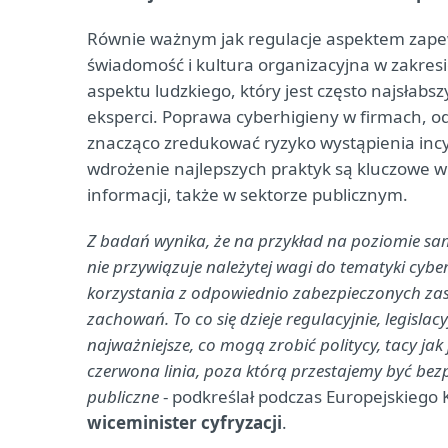
Równie ważnym jak regulacje aspektem zape
świadomość i kultura organizacyjna w zakres
aspektu ludzkiego, który jest często najsła
eksperci. Poprawa cyberhigieny w firmach, o
znacząco zredukować ryzyko wystąpienia incy
wdrożenie najlepszych praktyk są kluczowe
informacji, także w sektorze publicznym.
Z badań wynika, że na przykład na poziomie sam
nie przywiązuje należytej wagi do tematyki cyb
korzystania z odpowiednio zabezpieczonych za
zachowań. To co się dzieje regulacyjnie, legislac
najważniejsze, co mogą zrobić politycy, tacy jak
czerwona linia, poza którą przestajemy być bez
publiczne
- podkreślał podczas Europejskieg
wiceminister cyfryzacji
.