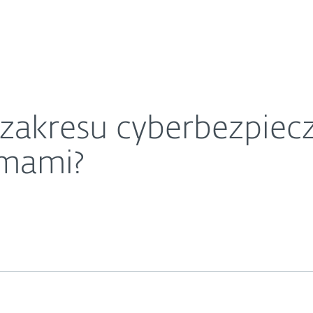
O ESET
oją przed polskimi firmami?
ariera
Kontakt
 zakresu cyberbezpiec
rmami?