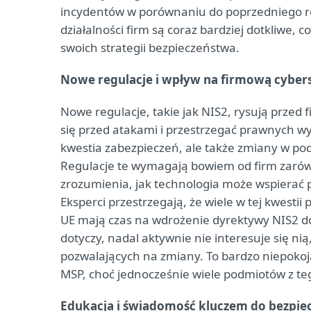
incydentów w porównaniu do poprzedniego rok
działalności firm są coraz bardziej dotkliwe
swoich strategii bezpieczeństwa.
Nowe regulacje i wpływ na firmową cybers
Nowe regulacje, takie jak NIS2, rysują przed
się przed atakami i przestrzegać prawnych wy
kwestia zabezpieczeń, ale także zmiany w po
Regulacje te wymagają bowiem od firm zarówn
zrozumienia, jak technologia może wspierać 
Eksperci przestrzegają, że wiele w tej kwesti
UE mają czas na wdrożenie dyrektywy NIS2 do
dotyczy, nadal aktywnie nie interesuje się n
pozwalających na zmiany. To bardzo niepokoją
MSP, choć jednocześnie wiele podmiotów z t
Edukacja i świadomość kluczem do bezpie