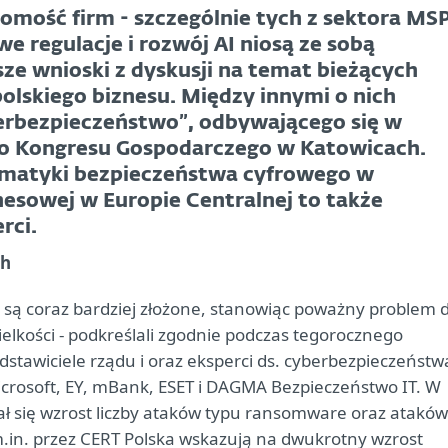
domość firm - szczególnie tych z sektora MS
we regulacje i rozwój AI niosą ze sobą
ze wnioski z dyskusji na temat bieżących
lskiego biznesu. Między innymi o nich
erbezpieczeństwo”, odbywającego się w
o Kongresu Gospodarczego w Katowicach.
ematyki bezpieczeństwa cyfrowego w
nesowej w Europie Centralnej to także
rci.
ch
ą coraz bardziej złożone, stanowiąc poważny problem d
wielkości - podkreślali zgodnie podczas tegorocznego
tawiciele rządu i oraz eksperci ds. cyberbezpieczeństw
Microsoft, EY, mBank, ESET i DAGMA Bezpieczeństwo IT. W
ał się wzrost liczby ataków typu ransomware oraz ataków
in. przez CERT Polska wskazują na dwukrotny wzrost