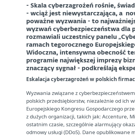
- Skala cyberzagrożeń rośnie, świa
- wciąż jest niewystarczająca, a no
poważne wyzwania - to najważniejs
wyzwań cyberbezpieczeństwa dla po
rozmawiali uczestnicy panelu „Cyb
ramach tegorocznego Europejskieg
Widoczna, intensywna obecność t
programie największej imprezy biz
znaczący sygnał - podkreślają ekspe
Eskalacja cyberzagrożeń w polskich firma
Wyzwania związane z cyberbezpieczeństwem s
polskich przedsiębiorstw, niezależnie od ich 
Europejskiego Kongresu Gospodarczego przeds
z dużych organizacji, takich jak: Accenture, 
ostatnim czasie, szczególnie alarmujący okaz
odmowy usługi (DDoS). Dane opublikowane m.