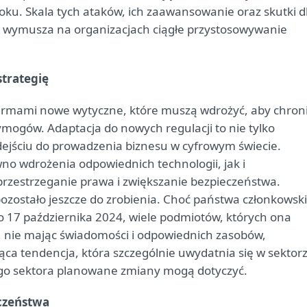
u. Skala tych ataków, ich zaawansowanie oraz skutki d
, co wymusza na organizacjach ciągłe przystosowywanie
trategię
 firmami nowe wytyczne, które muszą wdrożyć, aby chron
mogów. Adaptacja do nowych regulacji to nie tylko
dejściu do prowadzenia biznesu w cyfrowym świecie.
o wdrożenia odpowiednich technologii, jak i
przestrzeganie prawa i zwiększanie bezpieczeństwa.
i pozostało jeszcze do zrobienia. Choć państwa członkowsk
 17 października 2024, wiele podmiotów, których ona
ią, nie mając świadomości i odpowiednich zasobów,
ca tendencja, która szczególnie uwydatnia się w sektor
ego sektora planowane zmiany mogą dotyczyć.
czeństwa