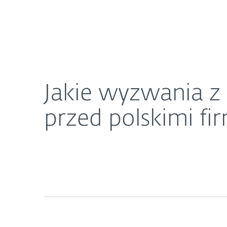
Dla Domu
Dla Biznesu
Jakie wyzwania z zakresu cyberbezpieczeństwa st
O ESET
Newsroom
K
Jakie wyzwania z
przed polskimi fi