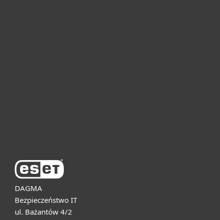
Dla domu i mikrofirm
Dla biznesu
Pomoc
O firmie ESET
DAGMA
Bezpieczeństwo IT
ul. Bażantów 4/2