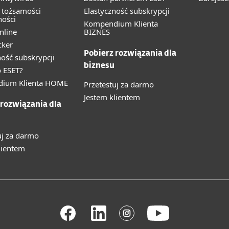
 tożsamości
Elastyczność subskrypcji
ności
Kompendium Klienta
nline
BIZNES
cker
Pobierz rozwiązania dla
ność subskrypcji
biznesu
 ESET?
ium Klienta HOME
Przetestuj za darmo
Jestem klientem
 rozwiązania dla
uj za darmo
lientem