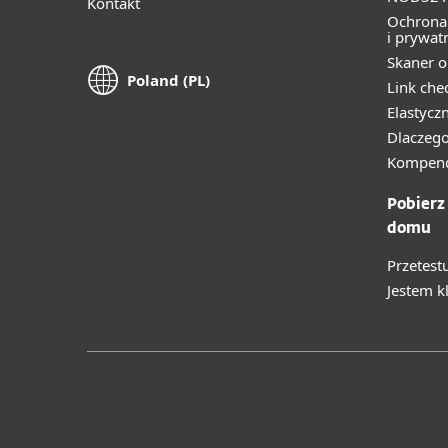
Kontakt
Ochrona
i prywat
Skaner o
Poland (PL)
Link che
Elastycz
Dlaczego
Kompend
Pobierz
domu
Przetest
Jestem k