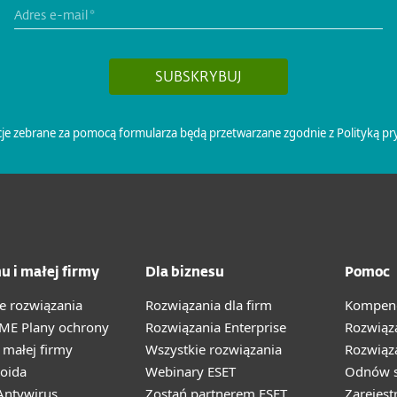
u i małej firmy
Dla biznesu
Pomoc
e rozwiązania
Rozwiązania dla firm
Kompend
ME Plany ochrony
Rozwiązania Enterprise
Rozwiąz
małej firmy
Wszystkie rozwiązania
Rozwiąza
oida
Webinary ESET
Odnów s
ntywirus
Zostań partnerem ESET
Zarejest