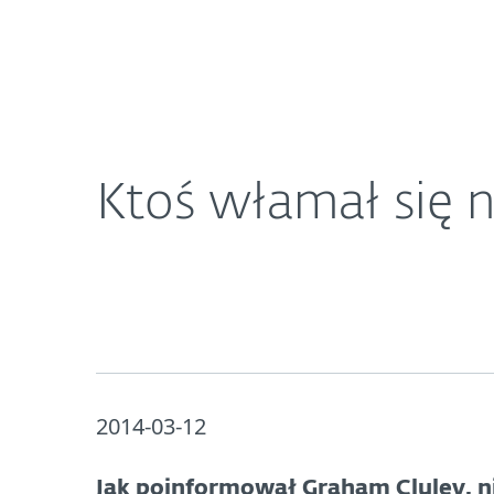
Dla Domu
Dla Biznesu
Ktoś włamał się na konto Justina Biebera na Twitt
O ESET
Newsroom
K
Ktoś włamał się n
2014-03-12
Jak poinformował Graham Cluley, n