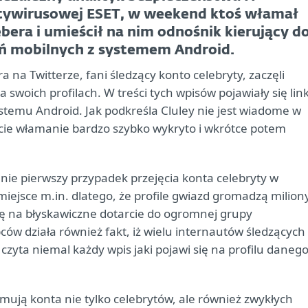
antywirusowej ESET, w weekend ktoś włamał
bera i umieścił na nim odnośnik kierujący d
zeń mobilnych z systemem Android.
a na Twitterze, fani śledzący konto celebryty, zaczęli
swoich profilach. W treści tych wpisów pojawiały się link
systemu Android. Jak podkreśla Cluley nie jest wiadome w
ście włamanie bardzo szybko wykryto i wkrótce potem
 nie pierwszy przypadek przejęcia konta celebryty w
miejsce m.in. dlatego, że profile gwiazd gromadzą milion
ę na błyskawiczne dotarcie do ogromnej grupy
ców działa również fakt, iż wielu internautów śledzących
zyta niemal każdy wpis jaki pojawi się na profilu daneg
ują konta nie tylko celebrytów, ale również zwykłych