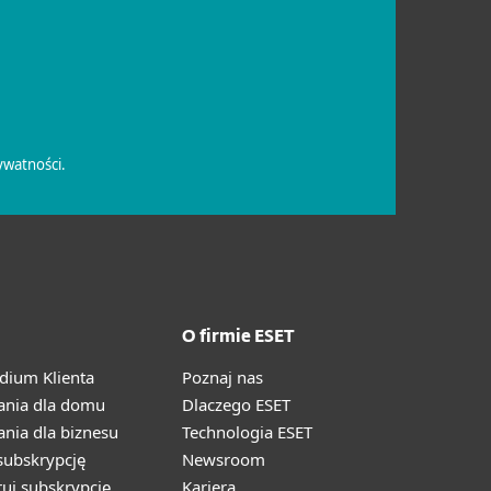
O firmie ESET
ium Klienta
Poznaj nas
ania dla domu
Dlaczego ESET
nia dla biznesu
Technologia ESET
ubskrypcję
Newsroom
ruj subskrypcję
Kariera