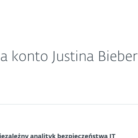
O ESET
erze
ariera
Kontakt
a konto Justina Biebe
iezależny analityk bezpieczeństwa IT