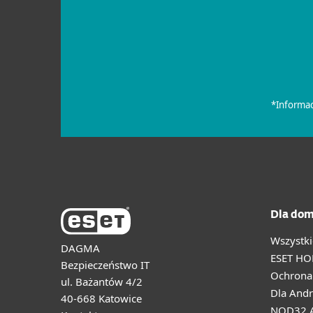
Dla dom
Wszystki
DAGMA
ESET HO
Bezpieczeństwo IT
Ochrona 
ul. Bażantów 4/2
Dla Andr
40-668 Katowice
NOD32 A