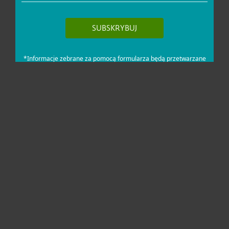
Dla domu i mikrofirm
Dla biznesu
Pomoc
O firmie ESET