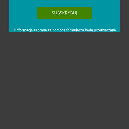
Dla domu i mikrofirm
Dla biznesu
Pomoc
O firmie ESET