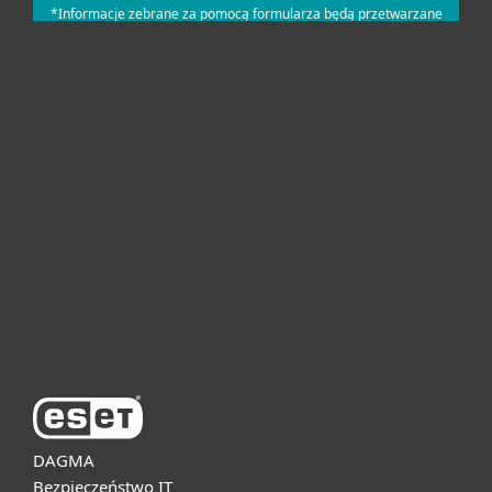
Dla domu i mikrofirm
Dla biznesu
Pomoc
O firmie ESET
DAGMA
Bezpieczeństwo IT