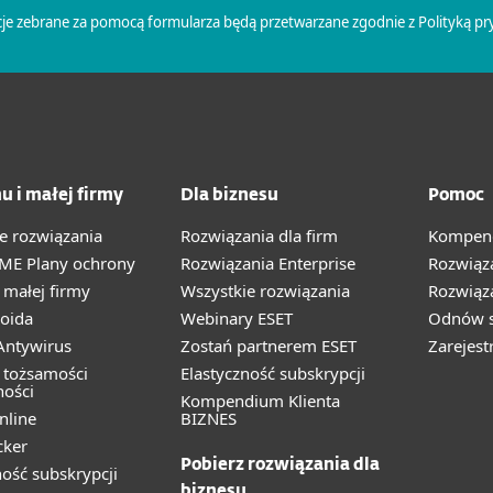
u i małej firmy
Dla biznesu
Pomoc
e rozwiązania
Rozwiązania dla firm
Kompend
ME Plany ochrony
Rozwiązania Enterprise
Rozwiąz
małej firmy
Wszystkie rozwiązania
Rozwiąza
oida
Webinary ESET
Odnów s
ntywirus
Zostań partnerem ESET
Zarejest
 tożsamości
Elastyczność subskrypcji
ności
Kompendium Klienta
nline
BIZNES
cker
Pobierz rozwiązania dla
ność subskrypcji
biznesu