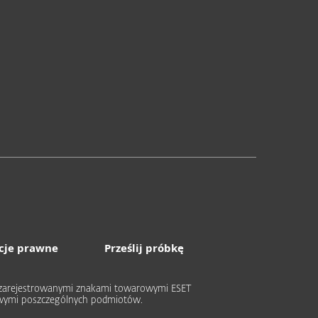
cje prawne
Prześlij próbkę
ub zarejestrowanymi znakami towarowymi ESET
rowymi poszczególnych podmiotów.