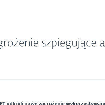
O ESET
ariera
Kontakt
rożenie szpiegujące
SET odkryli nowe zagrożenie wykorzystywan