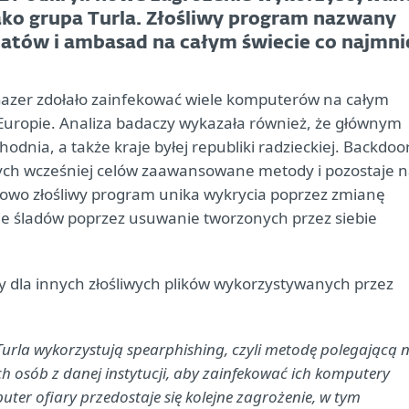
ko grupa Turla. Złośliwy program nazwany
latów i ambasad na całym świecie co najmni
e Gazer zdołało zainfekować wiele komputerów na całym
w Europie. Analiza badaczy wykazała również, że głównym
dnia, a także kraje byłej republiki radzieckiej. Backdoo
ych wcześniej celów zaawansowane metody i pozostaje 
kowo złośliwy program unika wykrycia poprzez zmianę
ie śladów poprzez usuwanie tworzonych przez siebie
y dla innych złośliwych plików wykorzystywanych przez
urla wykorzystują spearphishing, czyli metodę polegającą 
 osób z danej instytucji, aby zainfekować ich komputery
er ofiary przedostaje się kolejne zagrożenie, w tym