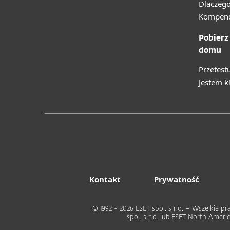
Dlaczego
Kompend
Pobierz
domu
Przetest
Jestem k
Kontakt
Prywatność
© 1992 - 2026 ESET spol. s r.o. – Wszelkie
spol. s r.o. lub ESET North Ame