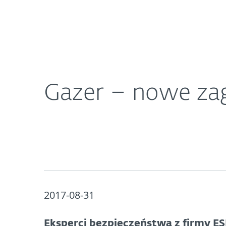
Dla Domu
Dla Biznesu
Gazer – nowe zagrożenie szpiegujące ambasady
O ESET
Newsroom
K
Gazer – nowe zag
2017-08-31
Eksperci bezpieczeństwa z firmy E