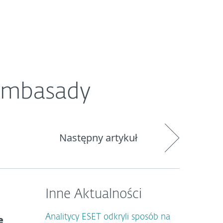
O ESET
Newsroom
Kraj
 ambasady
Następny artykuł
Inne Aktualności
Analitycy ESET odkryli sposób na
e