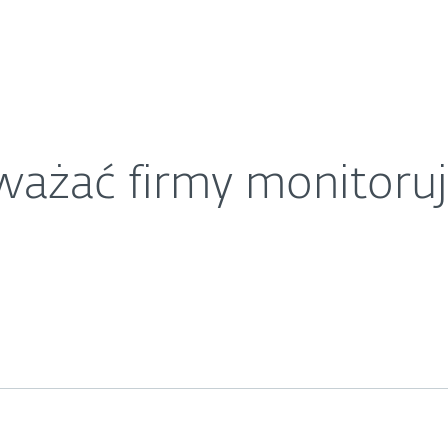
O ESET
owników?
ariera
Kontakt
ażać firmy monitoru