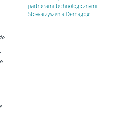
partnerami technologicznymi
Stowarzyszenia Demagog
do
y
je
w