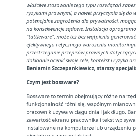
właściwe stosowanie tego typu rozwiązań zabezp
ryzykami prawnymi, a nawet przyczynia się do w
potencjalne zagrożenia dla prywatności, mogące
na konsekwencje sądowe. Instalacja oprogramo
"tattleware", może też bez wątpienia generow
efektywnego i etycznego wdrożenia monitoringu 
przestrzeganie przepisów prawnych dotyczących
dokładnie ocenić swoje cele, kontekst i ryzyka 
Beniamin Szczepankiewicz, starszy specjal
Czym jest bossware?
Bossware to termin obejmujący różne narzędz
funkcjonalność różni się, wspólnym mianown
pracownik używa w ciągu dnia i jak długo. B
zawartość ekranu pracownika i tekst wpisywa
instalowane na komputerze lub urządzeniu pr
niestety nie zawsze tak jest.