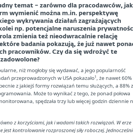
dny temat – zarówno dla pracodawców, jak 
firm wymienić można m.in. perspektywę
kiego wykrywania działań zagrażających
olei np. potencjalne naruszenia prywatnośc
ola zmienia też nieodwracalnie relację
ektóre badania pokazują, że już nawet pona
ch pracowników. Czy da się wdrożyć te
y zadowolone?
ularne, niż mogłoby się wydawać, a jego popularność
1
badań przeprowadzonych w USA pokazało
, że nawet 60%
becnie z jakiejś formy rozwiązań temu służących, a 88% 
ogramowania. Może to wynikać z tego, że ponad połowa
monitorowana, spędzała trzy lub więcej godzin dziennie 
równo z korzyściami, jak i wadami takich rozwiązań. W erze
 jest kontrolowanie rozproszonej siły roboczej. Jednocześni