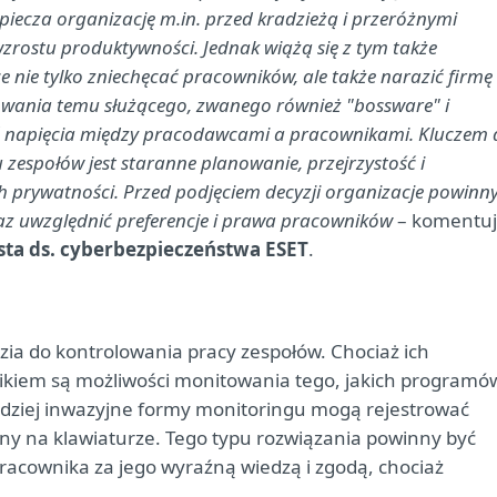
iecza organizację m.in. przed kradzieżą i przeróżnymi
zrostu produktywności. Jednak wiążą się z tym także
 nie tylko zniechęcać pracowników, ale także narazić firmę
wania temu służącego, zwanego również "bossware" i
ać napięcia między pracodawcami a pracownikami. Kluczem 
zespołów jest staranne planowanie, przejrzystość i
 prywatności. Przed podjęciem decyzji organizacje powinn
oraz uwzględnić preferencje i prawa pracowników
– komentu
ista ds. cyberbezpieczeństwa ESET
.
ia do kontrolowania pracy zespołów. Chociaż ich
ikiem są możliwości monitowania tego, jakich programó
ardziej inwazyjne formy monitoringu mogą rejestrować
ny na klawiaturze. Tego typu rozwiązania powinny być
acownika za jego wyraźną wiedzą i zgodą, chociaż