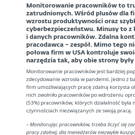
Monitorowanie pracowników to tru
zatrudnionych. Wśród plusów dla 
wzrostu produktywności oraz szyb
cyberbezpieczeństwu. Minusy to z k
i danych pracowników. Zdalna kontr
pracodawca – zespół. Mimo tego ni
połowa firm w USA kontroluje swoi
narzędzia tak, aby obie strony był
Monitorowanie pracowników jest bardziej pop
zdecydowanie wzrosła w pandemii. Jedno z 
firm umożliwiających pracę zdalną korzysta o
nich zwolniło pracowników po wdrożeniu opr
(53%) pracowników, których działalność była 
czynnościach niezwiązanych ze swoją pracą.
– Monitorując pracowników, trzeba liczyć się za
pracy zdalnej, dla menedżerów niezwykle kuszące