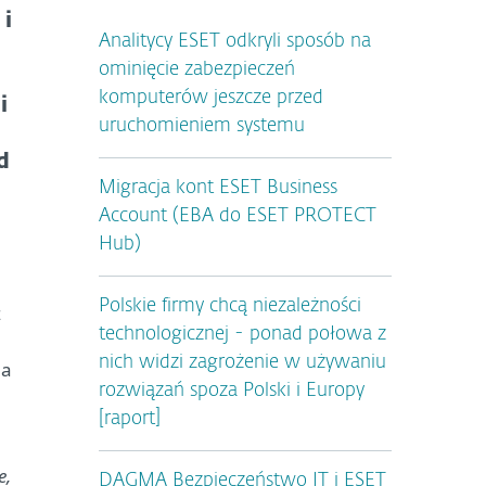
i
Analitycy ESET odkryli sposób na
ominięcie zabezpieczeń
komputerów jeszcze przed
i
uruchomieniem systemu
d
Migracja kont ESET Business
Account (EBA do ESET PROTECT
Hub)
Polskie firmy chcą niezależności
z
technologicznej - ponad połowa z
nich widzi zagrożenie w używaniu
na
rozwiązań spoza Polski i Europy
[raport]
e,
DAGMA Bezpieczeństwo IT i ESET