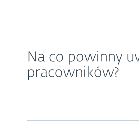
Dla Domu
Dla Biznesu
Na co powinny uważać firmy monitorujące prac
O ESET
Newsroom
K
Na co powinny uw
pracowników?