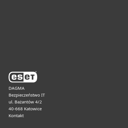
Dla domu i mikrofirm
Dla biznesu
Pomoc
O firmie ESET
DAGMA
Bezpieczeństwo IT
ul. Bażantów 4/2
40-668 Katowice
Kontakt