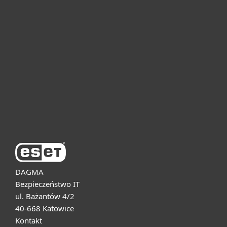
Dla domu i mikrofirm
Dla biznesu
Pomoc
O firmie ESET
DAGMA
Bezpieczeństwo IT
ul. Bażantów 4/2
40-668 Katowice
Kontakt