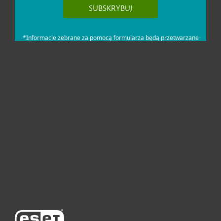
Dla domu i mikrofirm
Dla biznesu
Pomoc
O firmie ESET