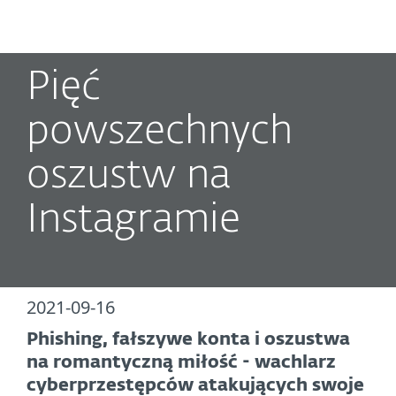
MENU
Pięć
powszechnych
oszustw na
Instagramie
2021-09-16
Phishing, fałszywe konta i oszustwa
na romantyczną miłość - wachlarz
cyberprzestępców atakujących swoje