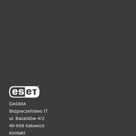
Dla domu i mikrofirm
Dla biznesu
Pomoc
O firmie ESET
DAGMA
Bezpieczeństwo IT
ul. Bażantów 4/2
40-668 Katowice
Kontakt