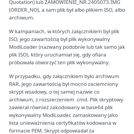
Quotation) lub ZAMÓWIENIE_NR.2405073.IMG
(ORDER_NO), a sam plik był albo plikiem ISO, albo
archiwum.
W kampaniach, w których załącznikiem był plik
ISO, jego zawartością był plik wykonywalny
ModiLoader (nazwany podobnie lub tak samo jak
plik ISO), który uruchamiał się, gdy ofiara
próbowała otworzyć ten plik wykonywalny.
W przypadku, gdy załącznikiem było archiwum
RAR, jego zawartością był mocno zaciemniony
skrypt wsadowy, o tej samej nazwie co
archiwum, z rozszerzeniem .cmd. Plik skryptowy
zawierał również zakodowany w base64 plik
wykonywalny ModiLoader, zamaskowany jako
lista unieważnienia certyfikatów kodowana w
formacie PEM. Skrypt odpowiadał za