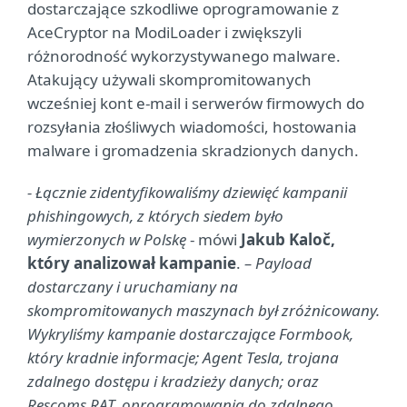
dostarczające szkodliwe oprogramowanie z
AceCryptor na ModiLoader i zwiększyli
różnorodność wykorzystywanego malware.
Atakujący używali skompromitowanych
wcześniej kont e-mail i serwerów firmowych do
rozsyłania złośliwych wiadomości, hostowania
malware i gromadzenia skradzionych danych.
- Łącznie zidentyfikowaliśmy dziewięć kampanii
phishingowych, z których siedem było
wymierzonych w Polskę
- mówi
Jakub Kaloč,
który analizował kampanie
.
– Payload
dostarczany i uruchamiany na
skompromitowanych maszynach był zróżnicowany.
Wykryliśmy kampanie dostarczające Formbook,
który kradnie informacje; Agent Tesla, trojana
zdalnego dostępu i kradzieży danych; oraz
Rescoms RAT, oprogramowania do zdalnego