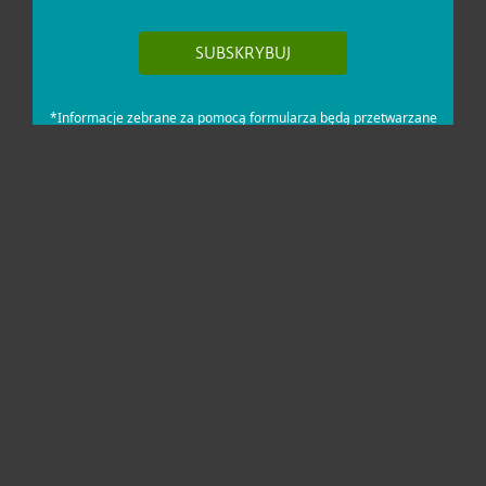
Dla domu i mikrofirm
Dla biznesu
Pomoc
O firmie ESET