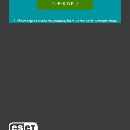
Dla domu i mikrofirm
Dla biznesu
Pomoc
O firmie ESET