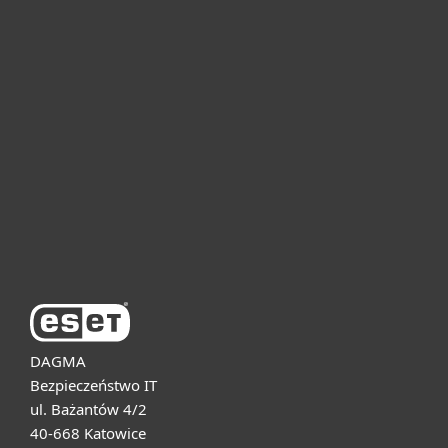
Dla domu i mikrofirm
Dla biznesu
Pomoc
O firmie ESET
DAGMA
Bezpieczeństwo IT
ul. Bażantów 4/2
40-668 Katowice