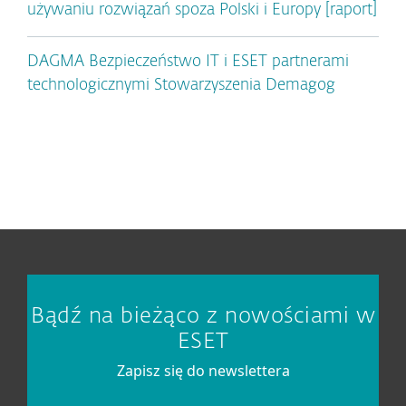
używaniu rozwiązań spoza Polski i Europy [raport]
DAGMA Bezpieczeństwo IT i ESET partnerami
technologicznymi Stowarzyszenia Demagog