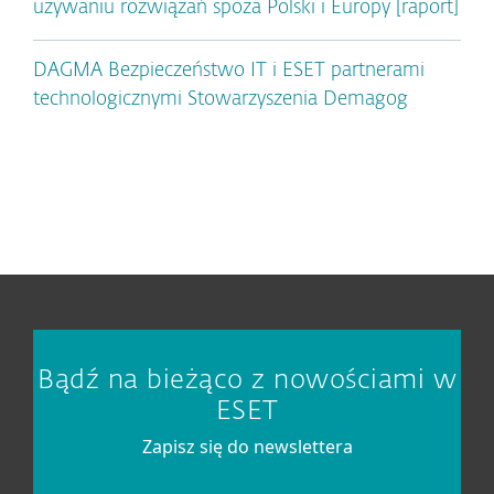
używaniu rozwiązań spoza Polski i Europy [raport]
DAGMA Bezpieczeństwo IT i ESET partnerami
technologicznymi Stowarzyszenia Demagog