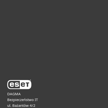
Dla domu i mikrofirm
Dla biznesu
Pomoc
O firmie ESET
DAGMA
Bezpieczeństwo IT
ul. Bażantów 4/2