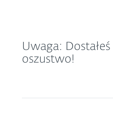
Dla Domu
Dla Biznesu
Uwaga: Dostałeś informacje o nadpłacie w PGE? T
O ESET
Newsroom
K
Uwaga: Dostałeś 
oszustwo!