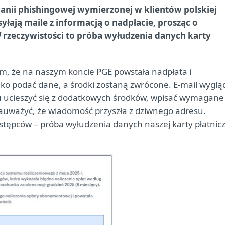
panii phishingowej wymierzonej w klientów polskiej
yłają maile z informacją o nadpłacie, prosząc o
 rzeczywistości to próba wyłudzenia danych karty
ym, że na naszym koncie PGE powstała nadpłata i
ko podać dane, a środki zostaną zwrócone. E-mail wyglą
chu ucieszyć się z dodatkowych środków, wpisać wymagane
e zauważyć, że wiadomość przyszła z dziwnego adresu.
stępców – próba wyłudzenia danych naszej karty płatnicz