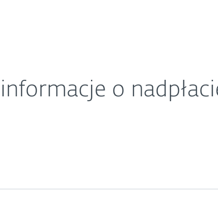
O ESET
o oszustwo!
ariera
Kontakt
informacje o nadpłac