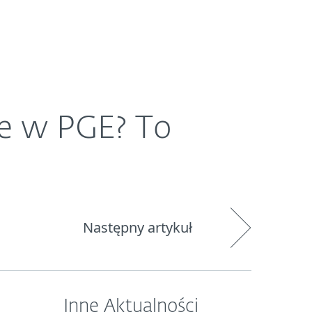
O ESET
Newsroom
Kraj
ie w PGE? To
Następny artykuł
Inne Aktualności