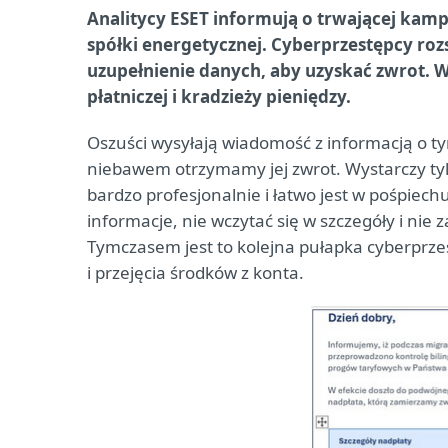
Analitycy ESET informują o trwającej kam
spółki energetycznej. Cyberprzestępcy rozs
uzupełnienie danych, aby uzyskać zwrot. W
płatniczej i kradzieży pieniędzy.
Oszuści wysyłają wiadomość z informacją o t
niebawem otrzymamy jej zwrot. Wystarczy tyl
bardzo profesjonalnie i łatwo jest w pośpie
informacje, nie wczytać się w szczegóły i ni
Tymczasem jest to kolejna pułapka cyberprze
i przejęcia środków z konta.