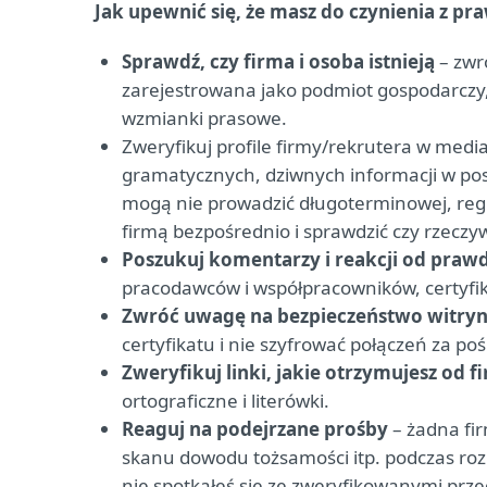
Jak upewnić się, że masz do czynienia z p
Sprawdź, czy firma i osoba istnieją
– zwr
zarejestrowana jako podmiot gospodarczy, 
wzmianki prasowe.
Zweryfikuj profile firmy/rekrutera w med
gramatycznych, dziwnych informacji w posta
mogą nie prowadzić długoterminowej, regu
firmą bezpośrednio i sprawdzić czy rzeczyw
Poszukuj komentarzy i reakcji od prawd
pracodawców i współpracowników, certyfika
Zwróć uwagę na bezpieczeństwo witry
certyfikatu i nie szyfrować połączeń za p
Zweryfikuj linki, jakie otrzymujesz od 
ortograficzne i literówki.
Reaguj na podejrzane prośby
– żadna fi
skanu dowodu tożsamości itp. podczas rozmo
nie spotkałeś się ze zweryfikowanymi przed