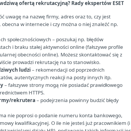
rawdziwą ofertą rekrutacyjną? Rady ekspertów ESET
óć uwagę na nazwę firmy, adres oraz to, czy jest
obecna w internecie i czy można o niej znaleźć np.
iach społecznościowych – poszukaj np. błędów
ch i braku stałej aktywności online (fałszywe profile
larnej obecności online). Możesz skontaktować się z
iście prowadzi rekrutację na to stanowisko.
ziwych ludzi
– rekomendacji od poprzednich
tów, autentycznych reakcji na posty innych itp.
ny
– fałszywe strony mogą nie posiadać prawidłowego
ośrednictwem HTTPS.
firmy/rekrutera
– podejrzenia powinny budzić błędy
rma nie poprosi o podanie numeru konta bankowego,
wy kwalifikacyjnej. O ile nie jesteś już pracownikiem (i
stawicielami działu HR), podawanie takich informacji jes