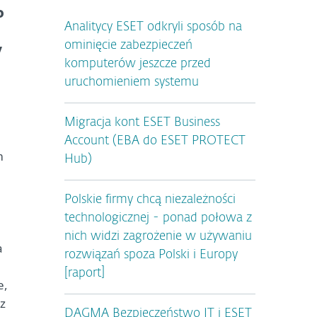
o
Analitycy ESET odkryli sposób na
ominięcie zabezpieczeń
y
komputerów jeszcze przed
uruchomieniem systemu
Migracja kont ESET Business
Account (EBA do ESET PROTECT
m
Hub)
Polskie firmy chcą niezależności
technologicznej - ponad połowa z
nich widzi zagrożenie w używaniu
a
rozwiązań spoza Polski i Europy
[raport]
e,
z
DAGMA Bezpieczeństwo IT i ESET