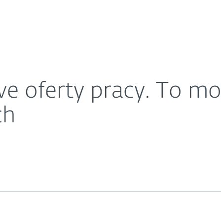
O ESET
óba wyłudzenia danych
ariera
Kontakt
e oferty pracy. To mo
ch