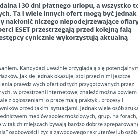
dalna i 30 dni płatnego urlopu, a wszystko t
ch. Ta i wiele innych ofert mogą być jednak
by nakłonić niczego niepodejrzewające ofiar
erci ESET przestrzegają przed kolejną falą
estępcy cynicznie wykorzystują aktualną
aniem. Kandydaci uważnie przyglądają się potencjalny
ków. Jak się jednak okazuje, stoi przed nimi jeszcze
ienia prawdziwych ofert od tych przygotowanych przez
nych, w przestrzeni internetowej znaleźć można bowiem
ale z ogłoszeniami o pracę mają praktyki, procesy i
wników przed takimi sytuacjami. Jednak wiele osób szuk
średnictwem mediów społecznościowych, grup, na forach,
ce w takich miejscach bywają bardzo dobrze spreparowan
ia” osobowości i życia zawodowego rekruterów lub osób 