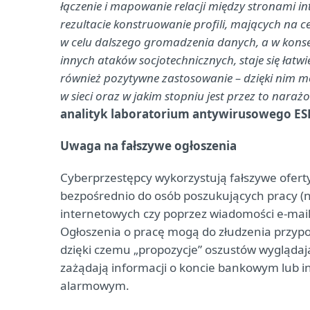
łączenie i mapowanie relacji między stronami int
rezultacie konstruowanie profili, mających na 
w celu dalszego gromadzenia danych, a w konsek
innych ataków socjotechnicznych, staje się łatwi
również pozytywne zastosowanie – dzięki nim mo
w sieci oraz w jakim stopniu jest przez to nara
analityk laboratorium antywirusowego ES
Uwaga na fałszywe ogłoszenia
Cyberprzestępcy wykorzystują fałszywe ofert
bezpośrednio do osób poszukujących pracy (
internetowych czy poprzez wiadomości e-mail) 
Ogłoszenia o pracę mogą do złudzenia przyp
dzięki czemu „propozycje” oszustów wyglądają
zażądają informacji o koncie bankowym lub 
alarmowym.