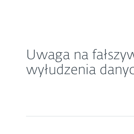
Dla Domu
Dla Biznesu
Uwaga na fałszywe oferty pracy. To może być pr
O ESET
Newsroom
K
Uwaga na fałszyw
wyłudzenia dany