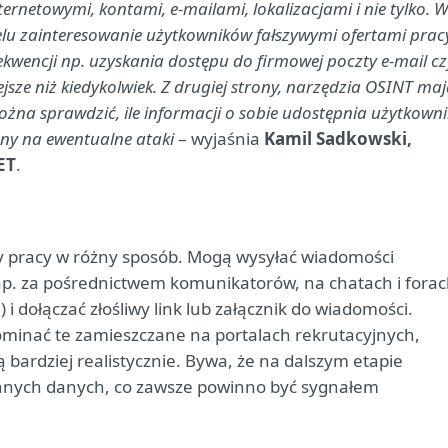
ernetowymi, kontami, e-mailami, lokalizacjami i nie tylko. 
celu zainteresowanie użytkowników fałszywymi ofertami prac
wencji np. uzyskania dostępu do firmowej poczty e-mail cz
ejsze niż kiedykolwiek. Z drugiej strony, narzędzia OSINT ma
żna sprawdzić, ile informacji o sobie udostępnia użytkowni
żony na ewentualne ataki
– wyjaśnia
Kamil Sadkowski,
ET
.
y pracy w różny sposób. Mogą wysyłać wiadomości
np. za pośrednictwem komunikatorów, na chatach i fora
i dołączać złośliwy link lub załącznik do wiadomości.
ominać te zamieszczane na portalach rekrutacyjnych,
 bardziej realistycznie. Bywa, że na dalszym etapie
innych danych, co zawsze powinno być sygnałem