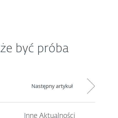
O ESET
Newsroom
Kraj
że być próba
Następny artykuł
Inne Aktualności