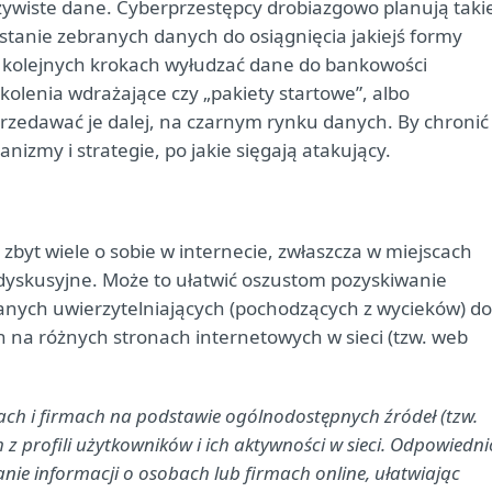
zywiste dane. Cyberprzestępcy drobiazgowo planują taki
stanie zebranych danych do osiągnięcia jakiejś formy
w kolejnych krokach wyłudzać dane do bankowości
szkolenia wdrażające czy „pakiety startowe”, albo
rzedawać je dalej, na czarnym rynku danych. By chronić
nizmy i strategie, po jakie sięgają atakujący.
zbyt wiele o sobie w internecie, zwłaszcza w miejscach
 dyskusyjne. Może to ułatwić oszustom pozyskiwanie
anych uwierzytelniających (pochodzących z wycieków) do
 na różnych stronach internetowych w sieci (tzw. web
ziach i firmach na podstawie ogólnodostępnych źródeł (tzw.
profili użytkowników i ich aktywności w sieci. Odpowiedni
e informacji o osobach lub firmach online, ułatwiając