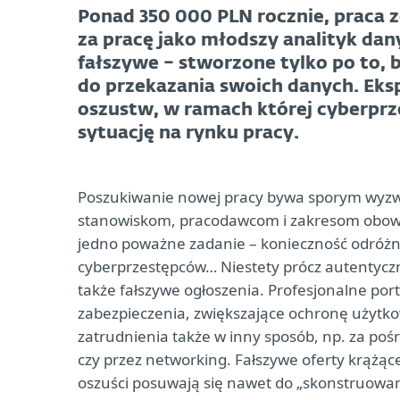
Ponad 350 000 PLN rocznie, praca z
za pracę jako młodszy analityk dany
fałszywe – stworzone tylko po to, 
do przekazania swoich danych. Eksp
oszustw, w ramach której cyberprz
sytuację na rynku pracy.
Poszukiwanie nowej pracy bywa sporym wyzw
stanowiskom, pracodawcom i zakresom obowiąz
jedno poważne zadanie – konieczność odróżn
cyberprzestępców… Niestety prócz autentycz
także fałszywe ogłoszenia. Profesjonalne port
zabezpieczenia, zwiększające ochronę użytko
zatrudnienia także w inny sposób, np. za po
czy przez networking. Fałszywe oferty krążą
oszuści posuwają się nawet do „skonstruowan