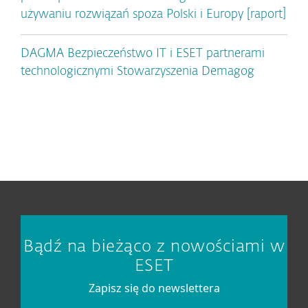
używaniu rozwiązań spoza Polski i Europy [raport]
DAGMA Bezpieczeństwo IT i ESET partnerami
technologicznymi Stowarzyszenia Demagog