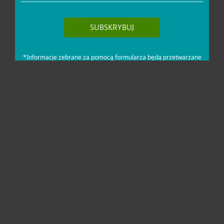
Dla domu i mikrofirm
Dla biznesu
Pomoc
O firmie ESET