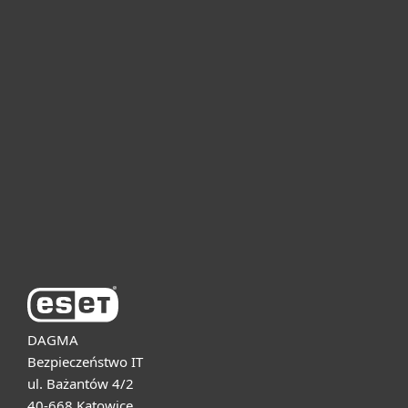
Dla domu i mikrofirm
Dla biznesu
Pomoc
O firmie ESET
DAGMA
Bezpieczeństwo IT
ul. Bażantów 4/2
40-668 Katowice