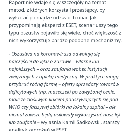
Raport nie wdaje się w szczegóły na temat
metod, z których korzystali przestępcy, by
wyłudzić pieniądze od swoich ofiar. Jak
przypominają eksperci z ESET, scenariuszy tego
typu oszustw pojawiło się wiele, choć większość z
nich wykorzystuje bardzo podobne mechanizmy.
- Oszustwa na koronawirusa odwołują się
najczęściej do lęku o zdrowie – własne lub
najbliższych – oraz zaufania wobec instytucji
związanych z opieką medyczną. W praktyce mogą
przybrać różną formę – oferty sprzedaży towarów
deficytowych (np. maseczek) po zawyżonej cenie,
maili ze złośliwym linkiem podszywających się pod
WHO czy fałszywej zbiórki na lokalny szpital – ale
niemal zawsze będą usiłowały wykorzystać nasz lęk
lub zaufanie
– wyjaśnia Kamil Sadkowski, starszy
analityk zagrożeń w ESET.