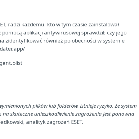
ET, radzi każdemu, kto w tym czasie zainstalował
 pomocą aplikacji antywirusowej sprawdził, czy jego
a zidentyfikować również po obecności w systemie
dater.app/
ent.plist
wymienionych plików lub folderów, istnieje ryzyko, że system
m na skuteczne unieszkodliwienie zagrożenia jest ponowna
Sadkowski, analityk zagrożeń ESET.