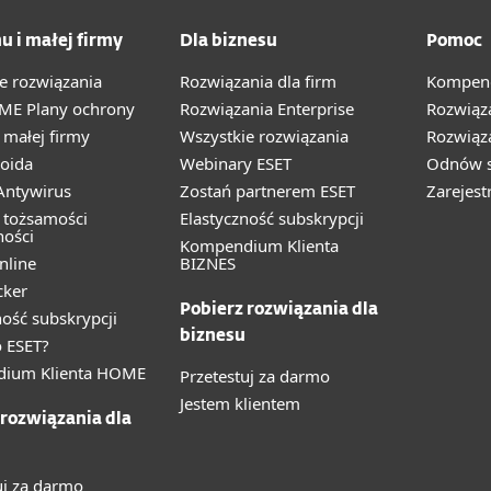
u i małej firmy
Dla biznesu
Pomoc
e rozwiązania
Rozwiązania dla firm
Kompend
ME Plany ochrony
Rozwiązania Enterprise
Rozwiąz
małej firmy
Wszystkie rozwiązania
Rozwiąza
oida
Webinary ESET
Odnów s
ntywirus
Zostań partnerem ESET
Zarejest
 tożsamości
Elastyczność subskrypcji
ności
Kompendium Klienta
nline
BIZNES
cker
Pobierz rozwiązania dla
ność subskrypcji
biznesu
 ESET?
ium Klienta HOME
Przetestuj za darmo
Jestem klientem
 rozwiązania dla
uj za darmo