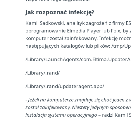
Jak rozpoznać infekcję?
Kamil Sadkowski, analityk zagrożeń z firmy ES
oprogramowanie Elmedia Player lub Folx, by z
komputer został zainfekowany. Infekcję możn
następujących katalogów lub plików: /tmp/Up
/Library/LaunchAgents/com.Eltima.UpdaterAg
/Library/.rand/
/Library/.rand/updateragent.app/
-
Jeżeli na komputerze znajduje się choć jeden z 
został zainfekowany. Niestety jedynym sposobe
instalacja systemu operacyjnego
– radzi Kamil 