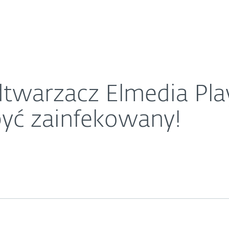
O ESET
j komputer może być zainfekowany!
ariera
Kontakt
dtwarzacz Elmedia Pla
yć zainfekowany!