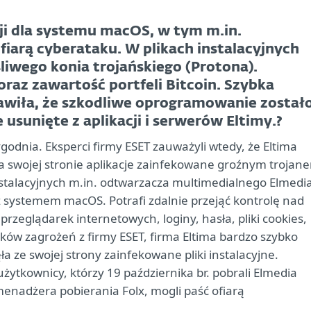
ji dla systemu macOS, w tym m.in.
fiarą cyberataku. W plikach instalacyjnych
śliwego konia trojańskiego (Protona).
oraz zawartość portfeli Bitcoin. Szybka
rawiła, że szkodliwe oprogramowanie został
usunięte z aplikacji i serwerów Eltimy.?
godnia. Eksperci firmy ESET zauważyli wtedy, że Eltima
swojej stronie aplikacje zainfekowane groźnym trojan
nstalacyjnych m.in. odtwarzacza multimedialnego Elmedia
 systemem macOS. Potrafi zdalnie przejąć kontrolę nad
zeglądarek internetowych, loginy, hasła, pliki cookies,
tyków zagrożeń z firmy ESET, firma Eltima bardzo szybko
ła ze swojej strony zainfekowane pliki instalacyjne.
użytkownicy, którzy 19 października br. pobrali Elmedia
z menadżera pobierania Folx, mogli paść ofiarą