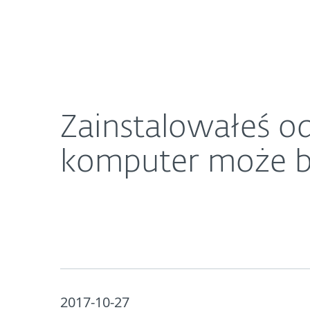
Dla Domu
Dla Biznesu
Zainstalowałeś odtwarzacz Elmedia Player? Twó
O ESET
Newsroom
K
Zainstalowałeś o
komputer może b
2017-10-27