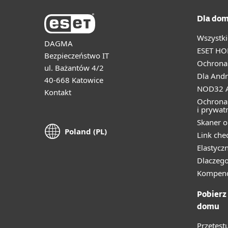
Dla dom
Wszystki
DAGMA
ESET HO
Bezpieczeństwo IT
Ochrona 
ul. Bażantów 4/2
Dla Andr
40-668 Katowice
NOD32 A
Kontakt
Ochrona
i prywat
Skaner o
Poland (PL)
Link che
Elastycz
Dlaczego
Kompend
Pobierz
domu
Przetest