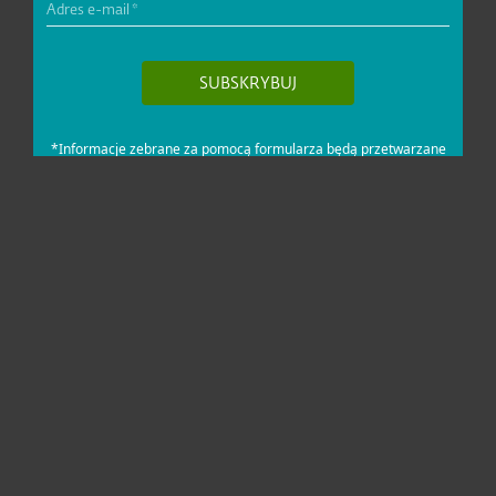
Dla domu i mikrofirm
Dla biznesu
Pomoc
O firmie ESET