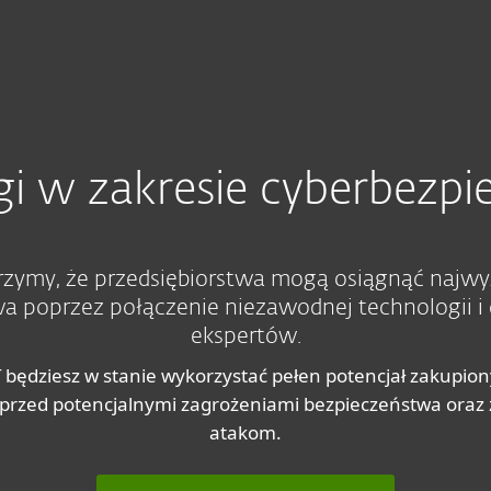
bezpieczeństwa
Usługi
Partnerzy
Dlaczego ESET
gi w zakresie cyberbezp
zymy, że przedsiębiorstwa mogą osiągnąć najw
a poprzez połączenie niezawodnej technologii i
ekspertów.
 będziesz w stanie wykorzystać pełen potencjał zakupio
przed potencjalnymi zagrożeniami bezpieczeństwa ora
atakom.