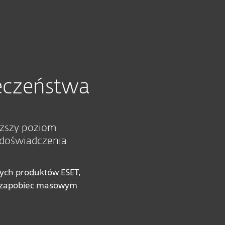
O ESET
Newsroom
Kraj
SKONTAKTUJ SIĘ Z NAMI
Obsługa klientów
Strefa klienta
ieczeństwa
yższy poziom
 doświadczenia
nych produktów ESET,
z zapobiec masowym