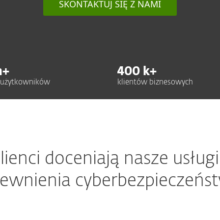
SKONTAKTUJ SIĘ Z NAMI
n+
400
k+
h użytkowników
klientów biznesowych
lienci doceniają nasze usługi
ewnienia cyberbezpieczeńs