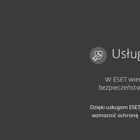
Dla Domu
Dla Biznesu
PL
Dla biznesu
Usługi w zakresie cyber
Platforma
Rozwiązania
Usłu
W ESET wier
bezpieczeństw
Dzięki usługom ESET
wzmocnić ochronę 