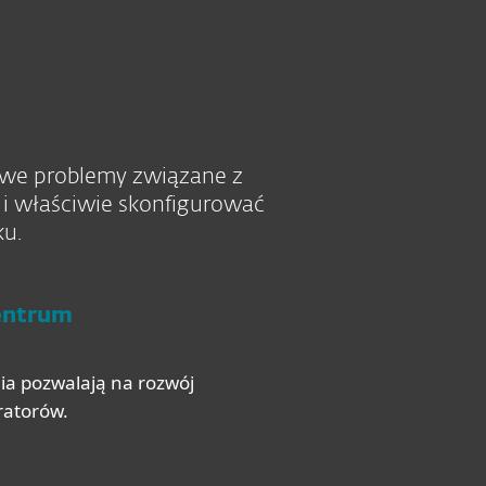
owe problemy związane z
i i właściwie skonfigurować
ku.
entrum
ia pozwalają na rozwój
ratorów.