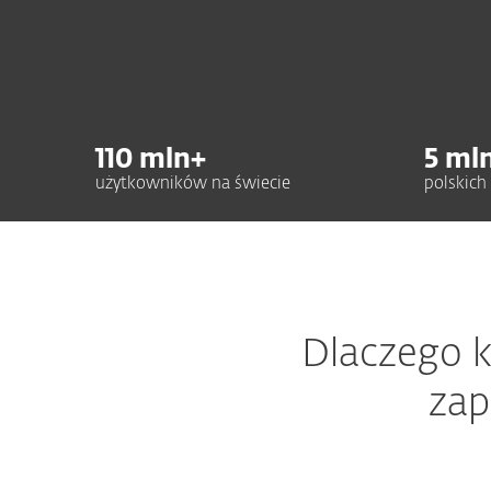
110
mln+
5
ml
użytkowników na świecie
polskic
Dlaczego k
zap