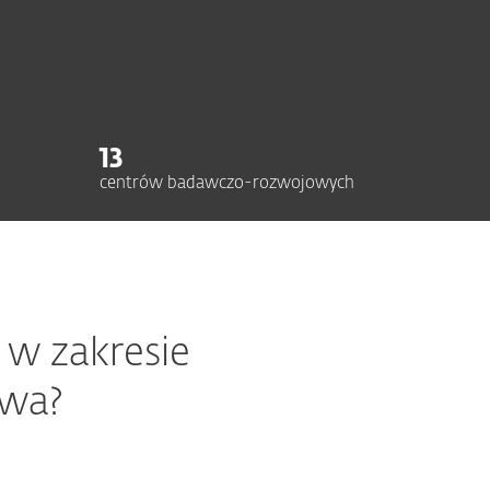
13
centrów badawczo-rozwojowych
 w zakresie
twa?