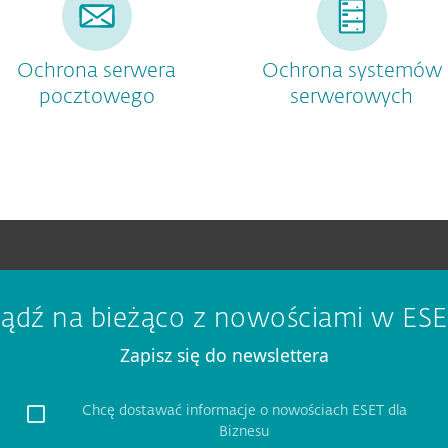
Ochrona serwera
Ochrona systemów
pocztowego
serwerowych