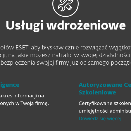
Usługi wdrożeniowe
społów ESET, aby błyskawicznie rozwiązać wyjątk
, na jakie możesz natrafić w swojej działalnośc
bezpieczenia swojej firmy już od samego począt
ligence
Autoryzowane C
Szkoleniowe
akres informacji na
onych w Twoją firmę.
Certyfikowane szkolen
umiejętności administ
Dowiedz się więcej