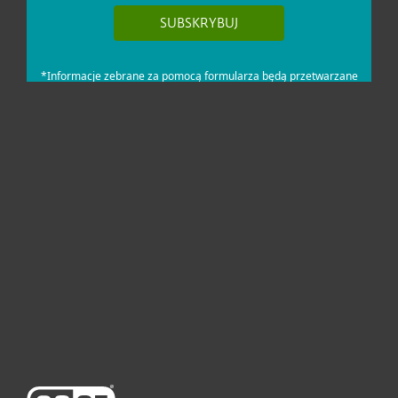
Dla domu i mikrofirm
Dla biznesu
Pomoc
O firmie ESET