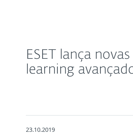
Para
ESET lança novas soluções domésticas com machi
Para Casa
Empresas
Sobre a ESET
Imprensa
ESET lança novas
learning avançad
23.10.2019