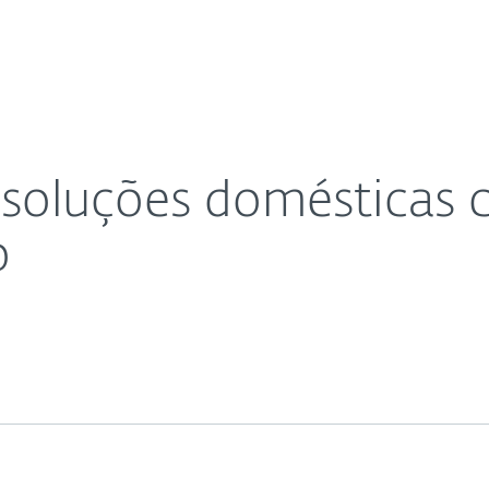
Para
Sobre
Bl
ne learning avançado
Sobre
Parceiros
Carreiras
Contacto
 soluções domésticas
o