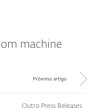
Pedido de
og
Loja
Portugal
suporte
 com machine
Próximo artigo
Outro Press Releases