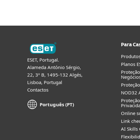
Para Ca
Produtos
ESET, Portugal.
Planos E
Alameda António Sérgio,
Proteçã
22, 3º B, 1495-132 Algés,
Negócio
Lisboa, Portugal
Proteção
Contactos
NOD32 A
Proteção
Português (PT)
Privacid
Online s
Link che
AI Skills
Flexibil