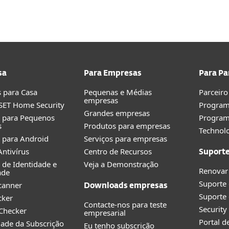
sa
Para Empresas
Para Pa
 para Casa
Pequenas e Médias
Parceiro
empresas
SET Home Security
Program
Grandes empresas
o para Pequenos
Progra
s
Produtos para empresas
Technolo
 para Android
Serviços para empresas
ntivírus
Centro de Recursos
Suport
 de Identidade e
Veja a Demonstração
Renovar
ade
Suporte
canner
Downloads empresas
Suporte 
cker
Contacte-nos para teste
Securit
 Checker
empresarial
Portal d
idade da Subscrição
Eu tenho subscrição