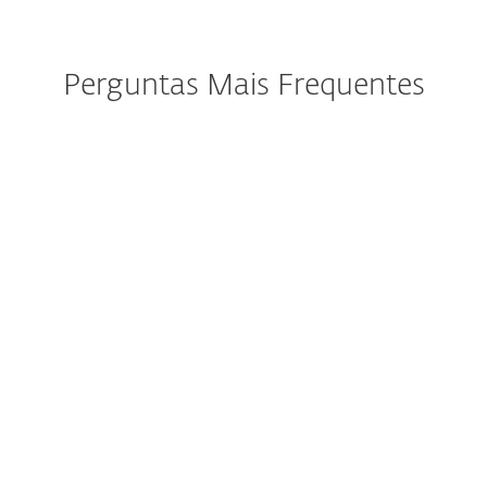
Perguntas Mais Frequentes
Como fazer download e
instalar o ESET após a
compra?
Posso experimentar o ESET
antes de o comprar?
Ainda posso adquirir o ESET
Internet Security ou o ESET
Smart Security Premium?