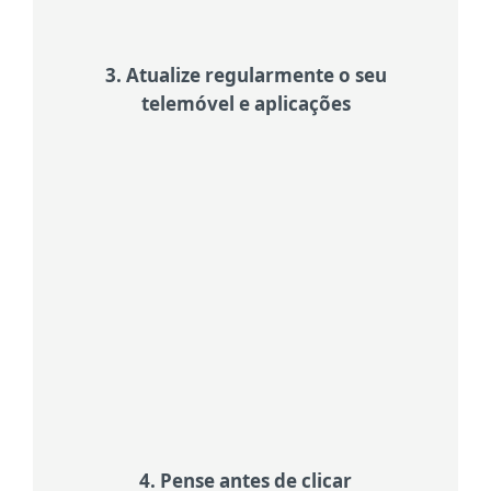
3. Atualize regularmente o seu
telemóvel e aplicações
Tire partido das atualizações
As atualizações não se limitam
apenas a novas funcionalidades;
muitas vezes corrigem falhas de
segurança que os hackers exploram.
Ative as atualizações automáticas
para estar sempre protegido sem ter
de se preocupar com isso.
4. Pense antes de clicar