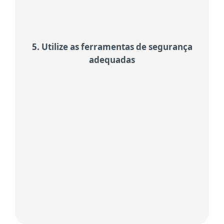
frequentemente, fraudes.
5. Utilize as ferramentas de segurança
adequadas
Confie numa segurança comprovada
Mantenha os seus dados pessoais, as
suas finanças e a sua atividade
online ainda mais seguros utilizando
as funcionalidades de antivírus, VPN,
proteção de identidade e antirroubo
— todas incluídas no
plano ESET
HOME Security Ultimate
.