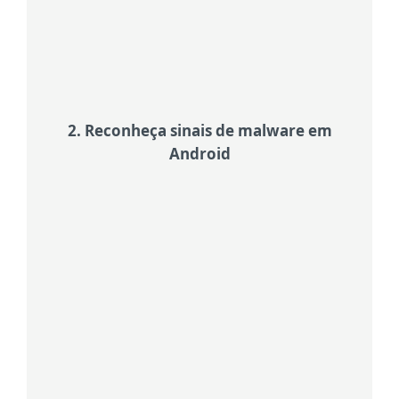
permissões das aplicações durante a
instalação. Permissões excessivas
podem indicar intenções maliciosas.
2. Reconheça sinais de malware em
Android
Esteja atento a comportamentos invulgares
Esteja atento a comportamentos
invulgares, como janelas pop-up
frequentes ou anúncios intrusivos,
consumo repentino da bateria,
desempenho lento ou cobranças
estranhas na sua conta de
telemóvel.