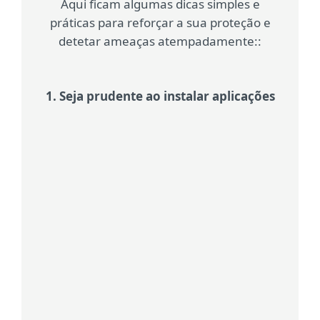
Aqui ficam algumas dicas simples e
práticas para reforçar a sua proteção e
detetar ameaças atempadamente::
1. Seja prudente ao instalar aplicações
Recorra apenas a fontes fiáveis
Transfira aplicações apenas a partir
de lojas oficiais, como a Google Play.
As lojas de terceiros são uma fonte
comum de malware.
Verifique as permissões das aplicações
Verifique cuidadosamente as