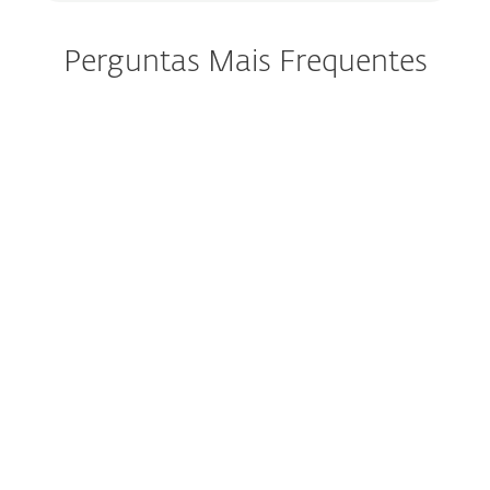
Perguntas Mais Frequentes
É necessário um antivírus para
dispositivos Android?
Quais são os sinais mais
comuns de que o meu
telemóvel tem um vírus?
Qual é a melhor aplicação de
segurança para Android?
Como instalo o ESET Mobile
Security?