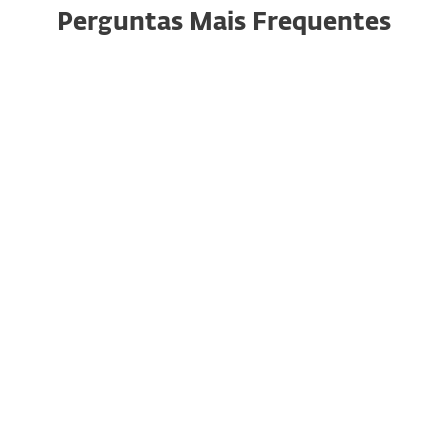
Perguntas Mais Frequentes
Por que razão é importante a
proteção contra roubo de
identidade?
O que é o roubo de
identidade?
O que são fugas de dados e
qual é o impacto que têm
sobre mim?
Como é que a ESET melhora a
minha privacidade e
identidade online?