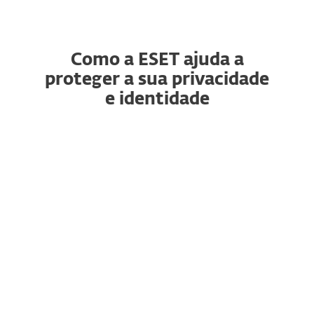
Como a ESET ajuda a
proteger a sua privacidade
e identidade
VPN
Proteção de Identidade
Acesso a Controlo de
Dispositivos
Anti-Phishing
Proteção de navegação