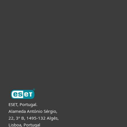
Para Casa
Para Empresas
Para Parceiros
Suporte
Sobre a ESET
ESET, Portugal.
Alameda António Sérgio,
22, 3º B, 1495-132 Algés,
Lisboa, Portugal