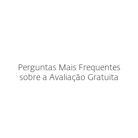
Proteção para Pequenos
Escritórios
Perguntas Mais Frequentes
sobre a Avaliação Gratuita
Como funciona a avaliação
gratuita?
Quantos dispositivos posso