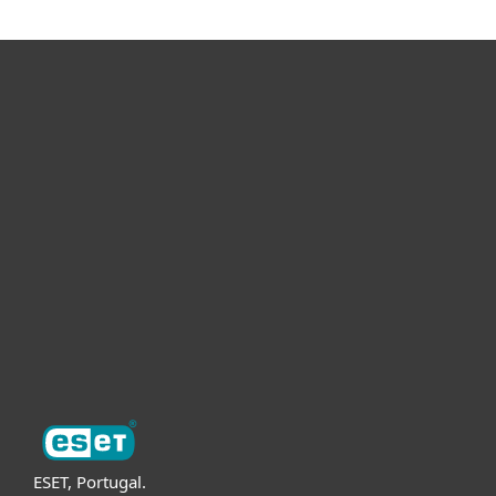
Para Casa
Para Empresas
Para Parceiros
Suporte
Sobre a ESET
ESET, Portugal.