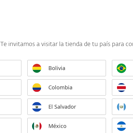
esas
Para Partners
scargar
¿Por qué ESET?
 Te invitamos a visitar la tienda de tu país para c
Bolivia
Colombia
El Salvador
México