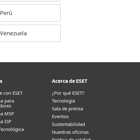
Perú
Venezuela
s
Acerca de ESET
e con ESET
¿Por qué ESET?
a para
Tecnología
dores
Sala de prensa
ma MSP
Eventos
a ISP
Sustentabilidad
Tecnológica
Nuestras oficinas
Politica de calidad