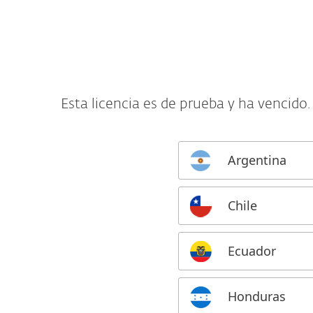
Para el Hogar
Para Empr
PY BO VE PA EC LA
Convertir Trial
Protección para el Hogar
De
Esta licencia es de prueba y ha vencido.
Argentina
Chile
Ecuador
Honduras