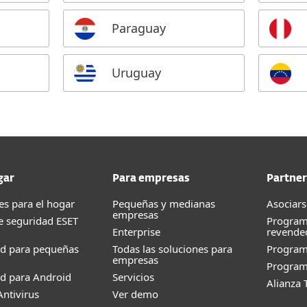
Paraguay
a
Uruguay
gar
Para empresas
Partner
es para el hogar
Pequeñas y medianas
Asociars
empresas
e seguridad ESET
Program
Enterprise
revende
ad para pequeñas
Todas las soluciones para
Progra
empresas
Program
d para Android
Servicios
Alianza 
ntivirus
Ver demo