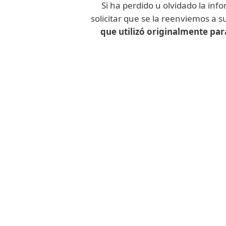
Si ha perdido u olvidado la in
solicitar que se la reenviemos a s
que utilizó originalmente para
No vuelvas a perder los datos 
tu
cuenta ESET HOME
para ten
momento, vayas d