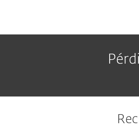
Para el Hogar
Para Empr
PY BO VE PA EC LA
Recupera tu licencia
Protección para el Hogar
Pérd
Rec