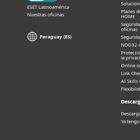
Solucion
ESET Latinoamérica
Planes d
Nuestras oficinas
HOME
Segurid
oficinas
Paraguay (ES)
Segurida
NOD32 A
Protecci
la privac
Online s
Link Che
AI Skills
Flexibili
Descarg
Descarga
Ya tengo