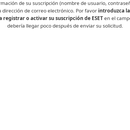
formación de su suscripción (nombre de usuario, contraseñ
u dirección de correo electrónico. Por favor
introduzca la
 registrar o activar su suscripción de ESET
en el campo
debería llegar poco después de enviar su solicitud.
Si es usted un
de tu suscripción. Crea
recomendamos que ut
erla disponible en todo
gestionar y recuperar 
onde vayas.