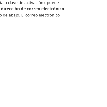
a o clave de activación), puede
 dirección de correo electrónico
 de abajo. El correo electrónico
Cliente empresarial
, le
ilice
ESET PROTECT Hub
para
su información de suscripción.