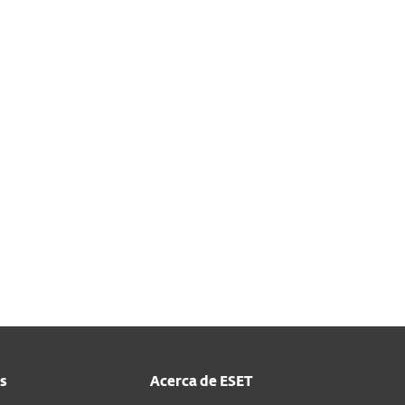
m y promociones
para este
está utilizando una versión
ompra,
póngase en contacto
s
Acerca de ESET