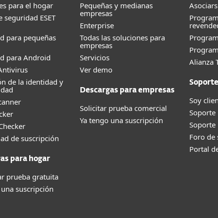
es para el hogar
Pequeñas y medianas
Asociars
empresas
e seguridad ESET
Program
Enterprise
revende
ad para pequeñas
Todas las soluciones para
Progra
empresas
Program
d para Android
Servicios
Alianza 
ntivirus
Ver demo
ón de la identidad y
Soport
idad
Descargas para empresas
Soy clie
canner
Solicitar prueba comercial
Soporte
cker
Ya tengo una suscripción
Soporte
 Checker
Foro de
dad de suscripción
Portal d
as para hogar
r prueba gratuita
 una suscripción