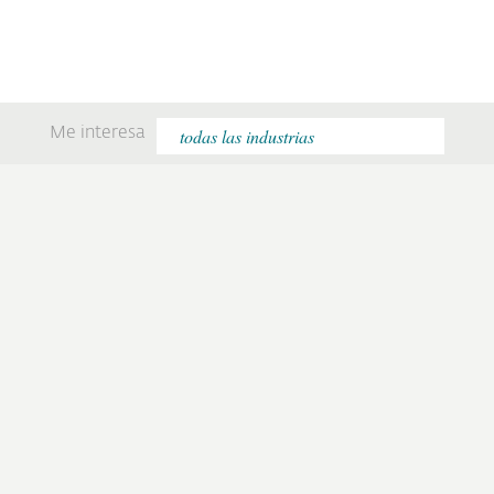
Me interesa
“ESET reúne todas las
“Estamos muy
funcionalidades y
conformes.
características que
Agradecemos la
esperábamos.“
atención ágil y
personalizada.“
Leer el caso completo
Leer el caso completo
“Estamos muy
“Lo más atractivo de
contentos
la propuesta fue su
protegiendo nuestra
costo competitivo, la
infraestructura con
capacidad de gestión