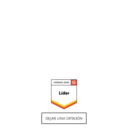
parches, el control de dispositivos
y el análisis sandbox porque
realmente me permite calibrar
las políticas de seguridad."
Leer la reseña completa
DEJAR UNA OPINIÓN