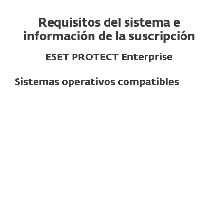
Requisitos del sistema e
información de la suscripción
ESET PROTECT Enterprise
Sistemas operativos compatibles
Para computadoras
Windows
macOS
Linux
Nota
: Las funciones y la funcionalidad
exactas pueden variar según el sistema
operativo y la versión utilizada.
Ver especificaciones detalladas aquí