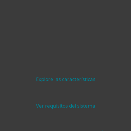
Detección y respuesta para
endpoints
Incluye ESET Inspect
Herramienta de EDR personalizable que permite la
identificación de comportamientos anómalos y una
mayor investigación con capacidades de respuesta
posterior a los incidentes e infracciones.
Conocer más
*gestionable solo a través de la consola
ESET PROTECT
Explore las características
Ver requisitos del sistema