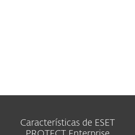
Sandboxing basado en la nube
Evite amenazas 0-day
Cifrado potente
Proteja los datos
corporativos
Protección de vanguardia
Brinde a su compañía
seguridad en tiempo real
Características de ESET
PROTECT Enterprise