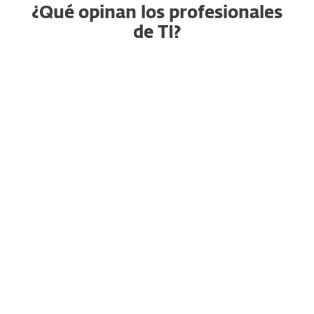
¿Qué opinan los profesionales
de TI?
Seguridad de endpoint
RG
confiable que
simplemente funcion
Raja G., Gerente Senior de
Proyectos
"En particular, me gusta lo fácil
que es implementar en Windows,
Mac y servidores usando ESET
PROTECT. Es una consola limpia y
se puede ver fácilmente el
entorno. Me gusta la gestión de