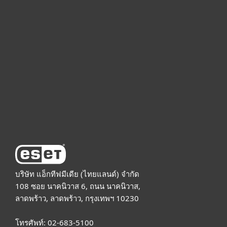
For home
For business
Partnership
Support
About ESET
บริษัท แอ็กทีฟมีเดีย (ไทยแลนด์) จำกัด
108 ซอย นาคนิวาส 6, ถนน นาคนิวาส,
ลาดพร้าว, ลาดพร้าว, กรุงเทพฯ 10230
โทรศัพท์: 02-683-5100