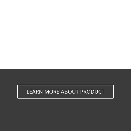
เอกสาร
ทางเลือกดาวน์โหลด
กลับไปสู่การดาวน์โหลดแบบง่าย
เลือกผลิตภัณฑ์เวอร์ชั่นอื่น
LEARN MORE ABOUT PRODUCT