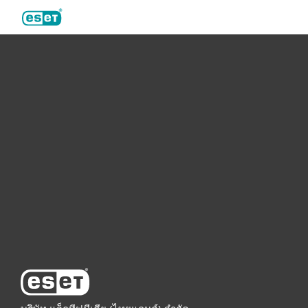
ESET
For home
For business
Partnership
Support
About ESET