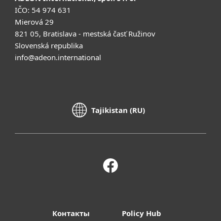
IČO: 54 974 631
Mierová 29
821 05, Bratislava - mestská časť Ružinov
Slovenská republika
info@adeon.international
Tajikistan (RU)
Контакты
Policy Hub