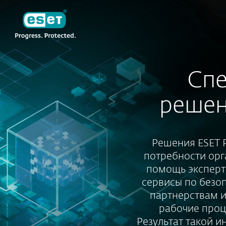
ESET
TJ-RU
Для бизнеса
ESET PRIVATE
Спе
решен
Решения ESET 
потребности орг
помощь эксперт
сервисы по безоп
партнерствам и
рабочие проц
Результат такой 