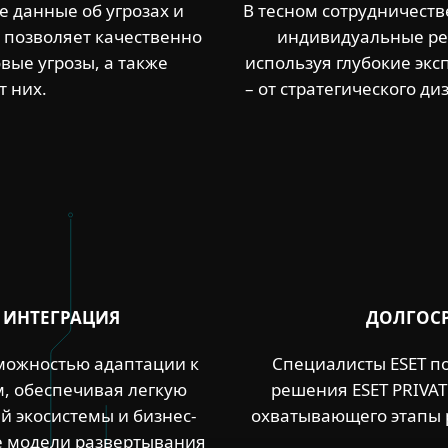
 данные об угрозах и
В тесном сотрудничеств
 позволяет качественно
индивидуальные ре
вые угрозы, а также
используя глубокие экс
т них.
– от стратегического д
Я ИНТЕГРАЦИЯ
ДОЛГОСР
зможностью адаптации к
Специалисты ESET п
, обеспечивая легкую
решения ESET PRIVAT
й экосистемы и бизнес-
охватывающего этапы 
е модели развертывания