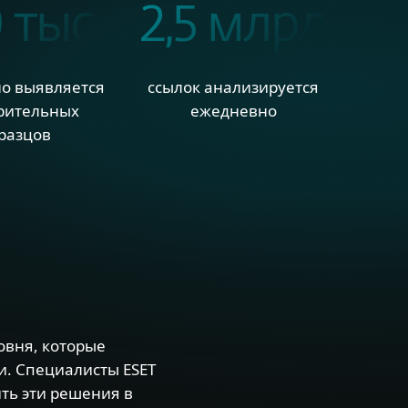
 тыс.
2,5 млрд
о выявляется
ссылок анализируется
рительных
ежедневно
разцов
овня, которые
и. Специалисты ESET
ть эти решения в