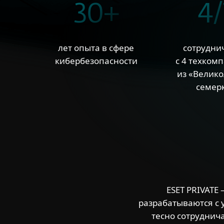
30+
4/
лет опыта в сфере
сотрудни
кибербезопасности
с 4 техком
из «Велик
семер
ESET PRIVATE
разрабатываются с 
тесно сотруднич