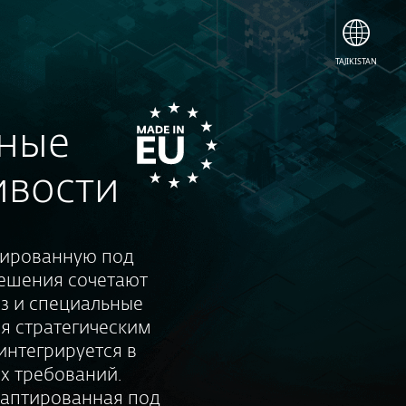
TAJIKISTAN
нные
ивости
тированную под
решения сочетают
з и специальные
ря стратегическим
интегрируется в
х требований.
даптированная под