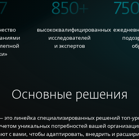
7
850+
750
чество
высококвалифицированных
ежедневн
паниями
исследователей
подоз
олепной
и экспертов
об
ки»
Основные решения
 — это линейка специализированных решений топ-ур
учетом уникальных потребностей вашей организаци
ают с вами, чтобы адаптировать, внедрить и расшири