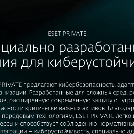
ESET PRIVATE
циально разработа
ия для киберустойч
PRIVATE предлагают кибербезопасность, адап
анизации. Разработанные для сложных сред, 
ов, расширенную современную защиту от угро
асности критически важных активов. Благода
 передовым технологиям, ESET PRIVATE легко 
ессы и способствует соблюдению нормативны
интеграции – киберустойчивость, специально а