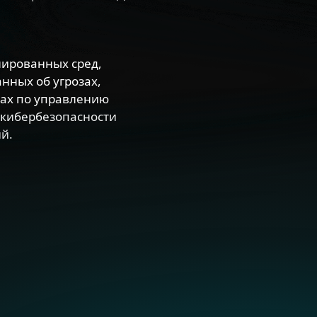
.
лированных сред,
ных об угрозах,
сах по управлению
 кибербезопасности
й.