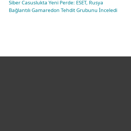
Siber Casuslukta Yeni Perde: ESET, Rusya
Bağlantılı Gamaredon Tehdit Grubunu İnceledi
Bireysel
Kurumsal
Destek
ESET Hakkında