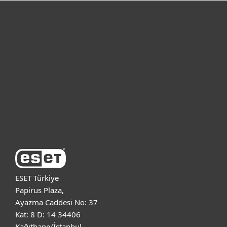
Bireysel
Kurumsal
Destek
ESET Hakkında
ESET Türkiye
Papirus Plaza,
Ayazma Caddesi No: 37
Kat: 8 D: 14 34406
Kağıthane/İstanbul