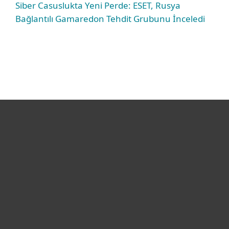
Siber Casuslukta Yeni Perde: ESET, Rusya
Bağlantılı Gamaredon Tehdit Grubunu İnceledi
Bireysel
Kurumsal
Destek
ESET Hakkında