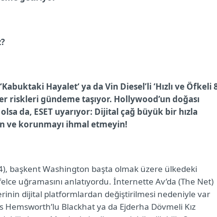
z?
abuktaki Hayalet‘ ya da Vin Diesel’li ‘Hızlı ve Öfkeli 8
er riskleri gündeme taşıyor. Hollywood’un doğası
olsa da, ESET uyarıyor: Dijital çağ büyük bir hızla
alın ve korunmayı ihmal etmeyin!
d 4), başkent Washington başta olmak üzere ülkedeki
a felce uğramasını anlatıyordu. İnternette Av’da (The Net)
rinin dijital platformlardan değiştirilmesi nedeniyle var
ris Hemsworth’lu Blackhat ya da Ejderha Dövmeli Kız