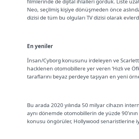
filmlerinde de dijital ihlalleri gördük. Liste uza
Neo, seçilmiş kişiye dönüşmeden önce aslında 
dizisi de tüm bu olguları TV dizisi olarak evler
En yeniler
İnsan/Cyborg konusunu irdeleyen ve Scarlett
hacklenen otomobillere yer veren ‘Hızlı ve Öfkeli
taraflarını beyaz perdeye taşıyan en yeni örne
Bu arada
2020 yılında 50 milyar cihazın intern
aynı dönemde otomobillerin de yüzde 90’ının 
konusu öngörüler, Hollywood senaristlerine iyi