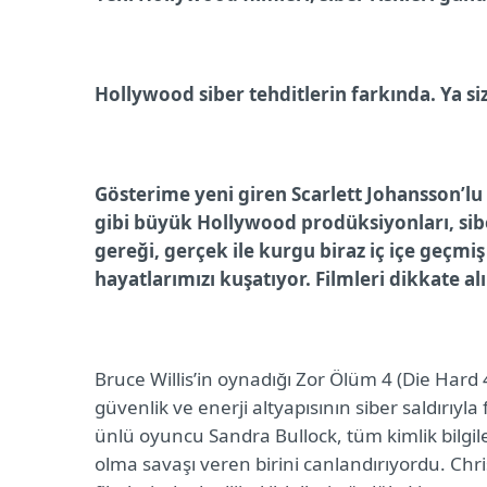
Hollywood siber tehditlerin farkında. Ya si
Gösterime yeni giren Scarlett Johansson’lu ‘K
gibi büyük Hollywood prodüksiyonları, sib
gereği, gerçek ile kurgu biraz iç içe geçmiş 
hayatlarımızı kuşatıyor. Filmleri dikkate 
Bruce Willis’in oynadığı Zor Ölüm 4 (Die Har
güvenlik ve enerji altyapısının siber saldırıyl
ünlü oyuncu Sandra Bullock, tüm kimlik bilgile
olma savaşı veren birini canlandırıyordu. Ch