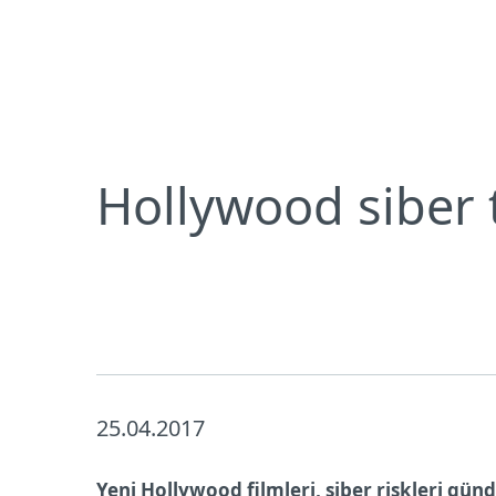
Bireysel
Kurumsal
Hollywood siber tehditlerin farkında. Ya siz?
Bireysel koruma
İndirin
Hollywood siber t
25.04.2017
Yeni Hollywood filmleri, siber riskleri gün