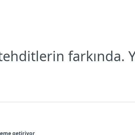
Neden ESET?
ehditlerin farkında. Y
deme getiriyor