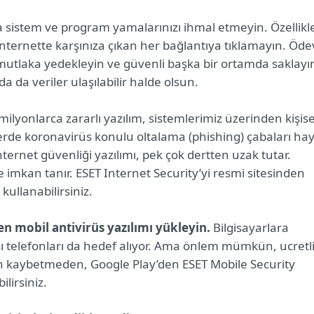
a sistem ve program yamalarınızı ihmal etmeyin. Özellikl
 internette karşınıza çıkan her bağlantıya tıklamayın. Öde
 mutlaka yedekleyin ve güvenli başka bir ortamda saklayı
da veriler ulaşılabilir halde olsun.
ilyonlarca zararlı yazılım, sistemlerimiz üzerinden kişise
erde koronavirüs konulu oltalama (phishing) çabaları hay
nternet güvenliği yazılımı, pek çok dertten uzak tutar.
 imkan tanır. ESET Internet Security’yi resmi sitesinden
kullanabilirsiniz.
 mobil antivirüs yazılımı yükleyin.
Bilgisayarlara
sı telefonları da hedef alıyor. Ama önlem mümkün, ucretli
an kaybetmeden, Google Play’den ESET Mobile Security
ilirsiniz.