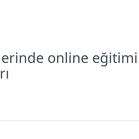
rütmenin yolları
Neden ESET?
erinde online eğitim
rı