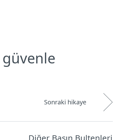
Hakkımızda
Blog
Mağaza
Türkiye
Kullanıcı alanı
i güvenle
Sonraki hikaye
Diğer Basın Bultenleri