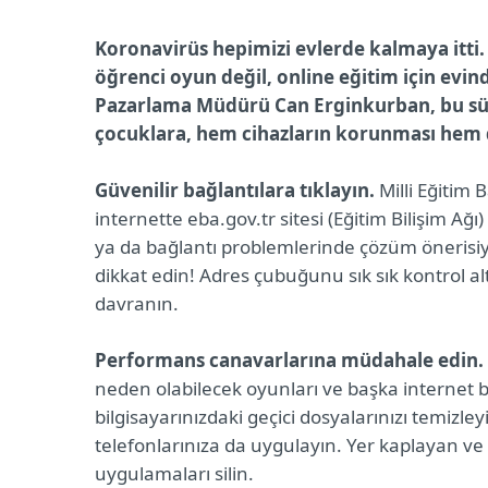
Koronavirüs hepimizi evlerde kalmaya itti. 
öğrenci oyun değil, online eğitim için evi
Pazarlama Müdürü Can Erginkurban, bu süre
çocuklara, hem cihazların korunması hem de
Güvenilir bağlantılara tıklayın.
Milli Eğitim 
internette eba.gov.tr sitesi (Eğitim Bilişim A
ya da bağlantı problemlerinde çözüm önerisiyl
dikkat edin! Adres çubuğunu sık sık kontrol alt
davranın.
Performans canavarlarına müdahale edin.
neden olabilecek oyunları ve başka internet b
bilgisayarınızdaki geçici dosyalarınızı temizle
telefonlarınıza da uygulayın. Yer kaplayan v
uygulamaları silin.