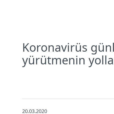
Bireysel
Kurumsal
Koronavirüs günlerinde online eğitimi güvenle yü
Bireysel koruma
İndirin
Koronavirüs günl
yürütmenin yolla
20.03.2020