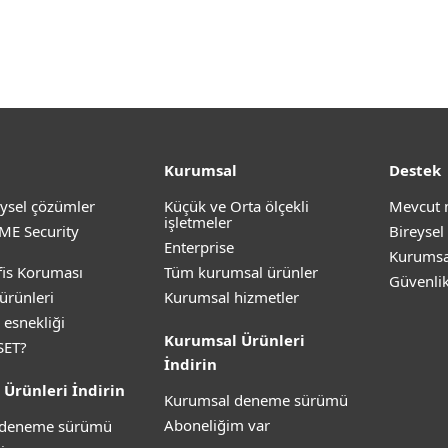
Kurumsal
Destek
ysel çözümler
Küçük ve Orta ölçekli
Mevcut 
işletmeler
ME Security
Bireysel
Enterprise
Kurumsa
is Koruması
Tüm kurumsal ürünler
Güvenli
ürünleri
Kurumsal hizmetler
 esnekliği
Kurumsal Ürünleri
SET?
İndirin
 Ürünleri İndirin
Kurumsal deneme sürümü
Aboneliğim var
z deneme sürümü