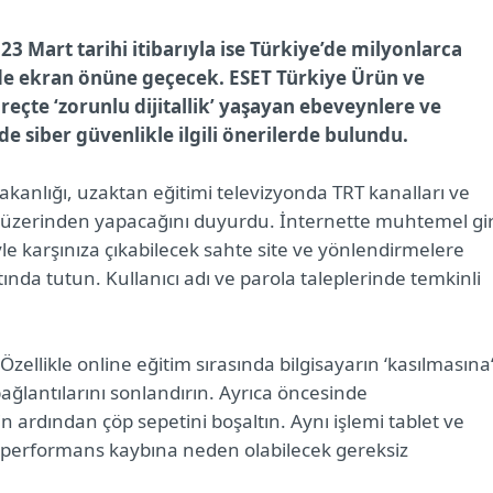
23 Mart tarihi itibarıyla ise Türkiye’de milyonlarca
nde ekran önüne geçecek. ESET Türkiye Ürün ve
çte ‘zorunlu dijitallik’ yaşayan ebeveynlere ve
 siber güvenlikle ilgili önerilerde bulundu.
Bakanlığı, uzaktan eğitimi televizyonda TRT kanalları ve
ğı) üzerinden yapacağını duyurdu. İnternette muhtemel gir
e karşınıza çıkabilecek sahte site ve yönlendirmelere
ında tutun. Kullanıcı adı ve parola taleplerinde temkinli
Özellikle online eğitim sırasında bilgisayarın ‘kasılmasına
ağlantılarını sonlandırın. Ayrıca öncesinde
yin ardından çöp sepetini boşaltın. Aynı işlemi tablet ve
e performans kaybına neden olabilecek gereksiz