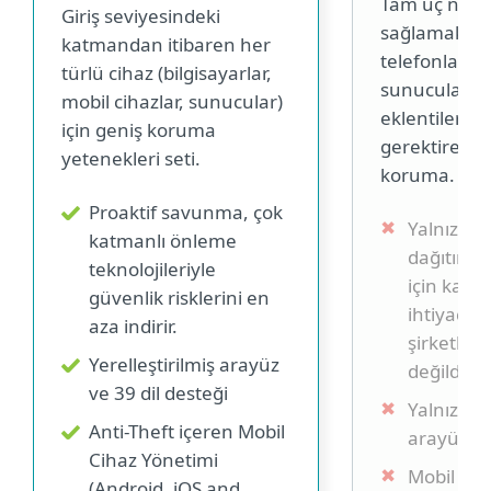
Tam uç nokt
Giriş seviyesindeki
sağlamak içi
katmandan itibaren her
telefonlarını
türlü cihaz (bilgisayarlar,
sunucuları 
mobil cihazlar, sunucular)
eklentiler iç
için geniş koruma
gerektiren P
yetenekleri seti.
koruma.
Proaktif savunma, çok
Yalnızca 
katmanlı önleme
dağıtım d
teknolojileriyle
için katı 
güvenlik risklerini en
ihtiyaçlar
aza indirir.
şirketler 
Yerelleştirilmiş arayüz
değildir.
ve 39 dil desteği
Yalnızca i
Anti-Theft içeren Mobil
arayüz
Cihaz Yönetimi
Mobil Cih
(Android, iOS and