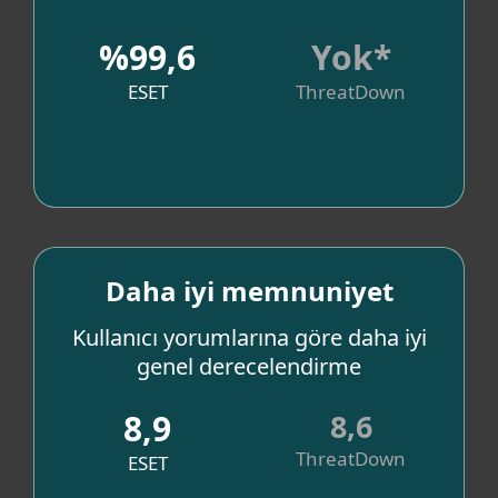
%99,6
Yok*
ESET
ThreatDown
. Kaynak
Daha iyi memnuniyet
En iyi müşteri hizmeti sayesinde
içiniz rahat eder
Kullanıcı yorumlarına göre daha iyi
genel derecelendirme
8,9
8,6
ThreatDown
ESET
Kaynak