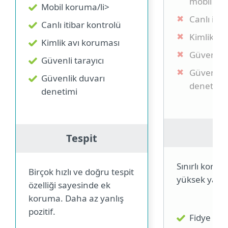
mobil ko
Mobil koruma/li>
Canlı itib
Canlı itibar kontrolü
Kimlik av
Kimlik avı koruması
Güvenli t
Güvenli tarayıcı
Güvenlik 
Güvenlik duvarı
denetimi
denetimi
Te
Tespit
Sınırlı koru
Birçok hızlı ve doğru tespit
yüksek yanlış
özelliği sayesinde ek
koruma. Daha az yanlış
pozitif.
Fidye yaz