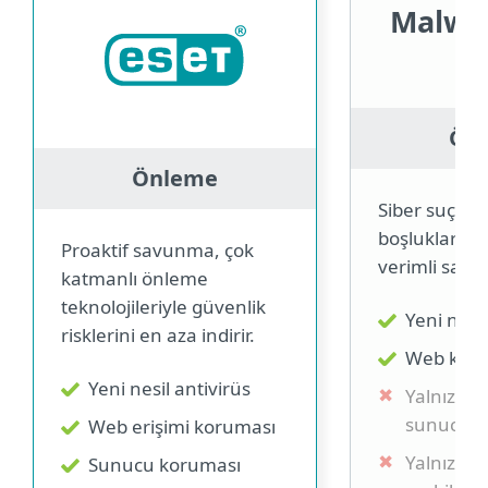
Malwa
Ön
Önleme
Siber suçlular
boşluklar bı
Proaktif savunma, çok
verimli sav
katmanlı önleme
teknolojileriyle güvenlik
Yeni nesil
risklerini en aza indirir.
Web kor
Yeni nesil antivirüs
Yalnızca 
sunucu k
Web erişimi koruması
Yalnızca 
Sunucu koruması