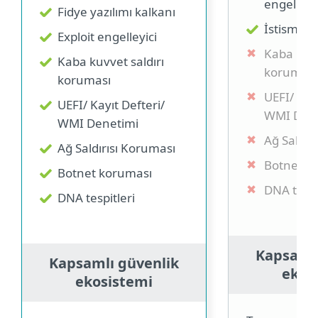
engellem
Fidye yazılımı kalkanı
İstismarl
Exploit engelleyici
Kaba kuvv
Kaba kuvvet saldırı
koruması
koruması
UEFI/ Kayı
UEFI/ Kayıt Defteri/
WMI Dene
WMI Denetimi
Ağ Saldır
Ağ Saldırısı Koruması
Botnet k
Botnet koruması
DNA tespi
DNA tespitleri
Kapsamlı
Kapsamlı güvenlik
ekos
ekosistemi