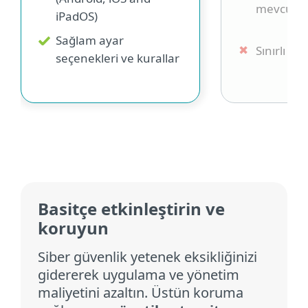
mevcut de
iPadOS)
Sağlam ayar
Sınırlı ay
seçenekleri ve kurallar
Basitçe etkinleştirin ve
koruyun
Siber güvenlik yetenek eksikliğinizi
gidererek uygulama ve yönetim
maliyetini azaltın. Üstün koruma