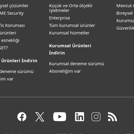
ysel çözümler
Küçük ve Orta ölçekli
Mevcut 
işletmeler
ME Security
Bireysel
Enterprise
Kurumsa
is Koruması
Tüm kurumsal ürünler
Güvenli
ürünleri
Kurumsal hizmetler
 esnekliği
Kurumsal Ürünleri
SET?
İndirin
 Ürünleri İndirin
Kurumsal deneme sürümü
Aboneliğim var
z deneme sürümü
im var