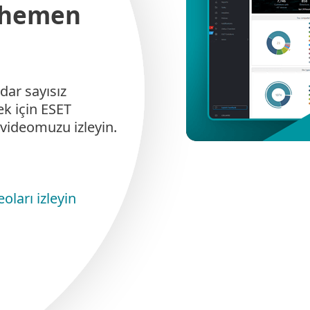
e hemen
ar sayısız
k için ESET
videomuzu izleyin.
ları izleyin