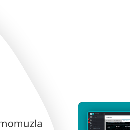
Hizmetler
İş Ortakları
Neden ESET
demomuzla